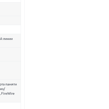
ой линии
арта памяти
ио/
, FireWire