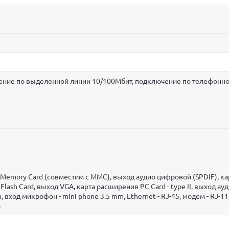
чение по выделенной линии 10/100Мбит, подключение по телефонн
 SD Memory Card (совместим с MMC), выход аудио цифровой (SPDIF), к
lash Card, выход VGA, карта расширения PC Card - type II, выход ауд
, вход микрофон - mini phone 3.5 mm, Ethernet - RJ-45, модем - RJ-11
o