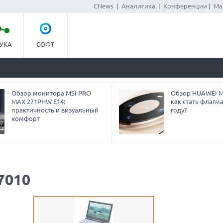
CNews
|
Аналитика
|
Конференции
|
Ма
УКА
СОФТ
Обзор монитора MSI PRO
Обзор HUAWEI Ma
MAX 271PHW E14:
как стать флагм
практичность и визуальный
году?
комфорт
7010