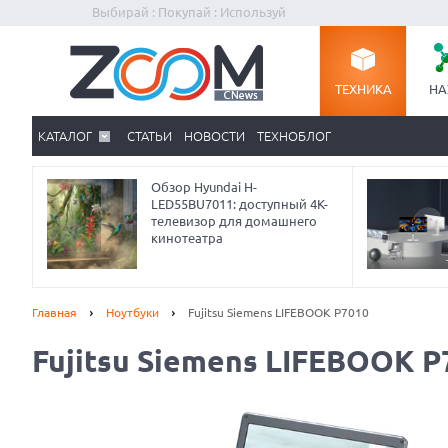
Выбирай : Покупай : Используй
ТЕХНИКА
НА
КАТАЛОГ
СТАТЬИ
НОВОСТИ
ТЕХНОБЛОГ
Обзор Hyundai H-
LED55BU7011: доступный 4K-
телевизор для домашнего
кинотеатра
Главная
Ноутбуки
Fujitsu Siemens LIFEBOOK P7010
Fujitsu Siemens LIFEBOOK P