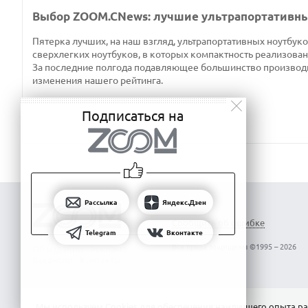
Выбор ZOOM.CNews: лучшие ультрапортативны
Пятерка лучших, на наш взгляд, ультрапортативных ноутбу
сверхлегких ноутбуков, в которых компактность реализована
За последние полгода подавляющее большинство производит
изменения нашего рейтинга.
Подписаться на
Рассылка
Яндекс.Дзен
Сообщить об ошибке
Telegram
Вконтакте
Все права защищены ©1995 – 2026
Об издании
Реклама
Вакансии
Контакты
Мы используем Сookies для обеспечения наилучшего опыта ра