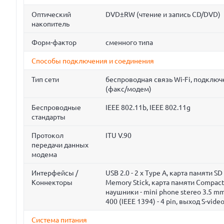
Оптический
DVD±RW (чтение и запись CD/DVD)
накопитель
Форм-фактор
сменного типа
Способы подключения и соединения
Тип сети
беспроводная связь Wi-Fi, подклю
(факс/модем)
Беспроводные
IEEE 802.11b, IEEE 802.11g
стандарты
Протокол
ITU V.90
передачи данных
модема
Интерфейсы /
USB 2.0 - 2 x Type A, карта памяти
Коннекторы
Memory Stick, карта памяти CompactF
наушники - mini phone stereo 3.5 mm
400 (IEEE 1394) - 4 pin, выход S-vide
Система питания