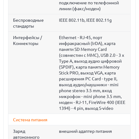
подключение по телефонной
линии (факс/модем)
Беспроводные
IEEE 802.11b, IEEE 802.11g
стандарты
Интерфейсы /
Ethernet - RJ-45, порт
Коннекторы
инфракрасный (IrDA), карта
памяти SD Memory Card
(совместим с MMC), USB 2.0 - 3 x
Type A, выход аудио цифровой
(SPDIF), карта памяти Memory
Stick PRO, выход VGA, карта
расширения PC Card - type II,
выход аудио/наушники - mini
phone stereo 3.5 mm, вход
микрофон - mini phone 3.5 mm,
модем - RJ-11, FireWire 400 (IEEE
1394) - 4 pin, выход S-video
Система питания
Заряд
внешний адаптер питания
автономного