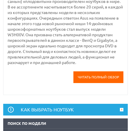
самым) «плодовитым» производителем ноутбуков в мире.
В ее ассортименте насчитывается более 20 серий, в каждой
из которых представлены модели в нескольких
конфигурациях. Очередным ответом Asus на появление в
начале этого года новой рыночной ниши 14-дюймовых
широкоформатных ноутбуков стал выпуск модели
W3H00V. Она призвана стать альтернативой продуктам
первооткрывателей в данном классе - BenQ и Gigabyte, а
широкий экран идеально подходит для просмотра DVD в
дороге. Стильный вид и компактность новинки делют ее
привлекательной для деловых людей, а функционал не
разочарует и при домашней работе.
ЧИТАТЬ ПОЛНЫЙ ОБЗОР
КАК ВЫБРАТЬ НОУТБУК
ПОИСК ПО МОДЕЛИ