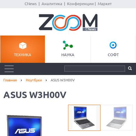
CNews
|
Аналитика
|
Конференции
|
Маркет
ТЕХНИКА
НАУКА
СОФТ
Главная
Ноутбуки
ASUS W3H00V
ASUS W3H00V