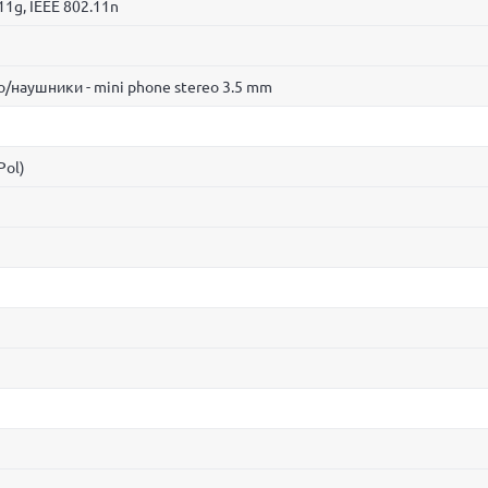
11g, IEEE 802.11n
о/наушники - mini phone stereo 3.5 mm
Pol)