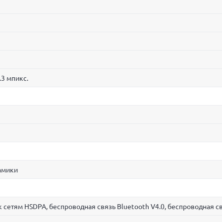
.3 мпикс.
амики
 сетям HSDPA, беспроводная связь Bluetooth V4.0, беспроводная св