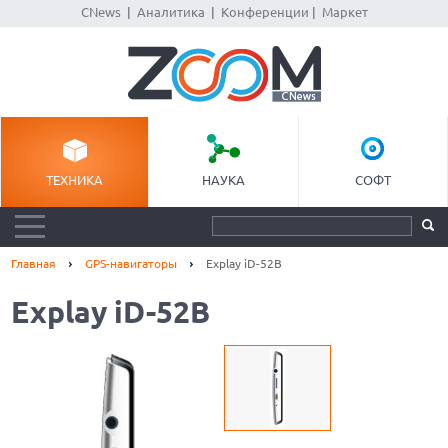
CNews
|
Аналитика
|
Конференции
|
Маркет
ТЕХНИКА
НАУКА
СОФТ
Главная
GPS-навигаторы
Explay iD-52B
Explay iD-52B