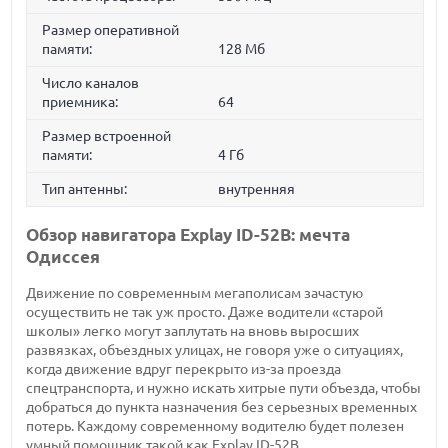
Размер оперативной
памяти:
128 Мб
Число каналов
приемника:
64
Размер встроенной
памяти:
4 Гб
Тип антенны:
внутренняя
Обзор навигатора Explay ID-52B: мечта
Одиссея
Движение по современным мегаполисам зачастую
осуществить не так уж просто. Даже водители «старой
школы» легко могут заплутать на вновь выросших
развязках, объездных улицах, не говоря уже о ситуациях,
когда движение вдруг перекрыто из-за проезда
спецтранспорта, и нужно искать хитрые пути объезда, чтобы
добраться до пункта назначения без серьезных временных
потерь. Каждому современному водителю будет полезен
умный помощник такой как Explay ID-52B.