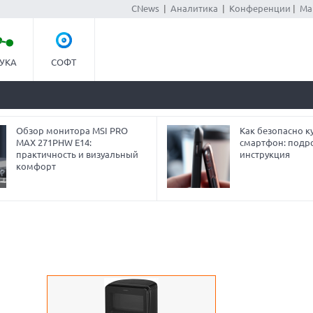
CNews
|
Аналитика
|
Конференции
|
Ма
УКА
СОФТ
Обзор монитора MSI PRO
Как безопасно ку
MAX 271PHW E14:
смартфон: подр
практичность и визуальный
инструкция
комфорт