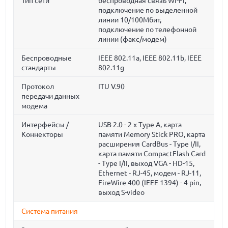
Тип сети
беспроводная связь Wi-Fi,
подключение по выделенной
линии 10/100Мбит,
подключение по телефонной
линии (факс/модем)
Беспроводные
IEEE 802.11a, IEEE 802.11b, IEEE
стандарты
802.11g
Протокол
ITU V.90
передачи данных
модема
Интерфейсы /
USB 2.0 - 2 x Type A, карта
Коннекторы
памяти Memory Stick PRO, карта
расширения CardBus - Type I/II,
карта памяти CompactFlash Card
- Type I/II, выход VGA - HD-15,
Ethernet - RJ-45, модем - RJ-11,
FireWire 400 (IEEE 1394) - 4 pin,
выход S-video
Система питания