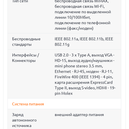
Тип сети
беспроводная связь WiMAX,
беспроводная связь Wi-Fi,
подключение по выделенной
линии 10/100Мбит,
подключение по телефонной
линии (факс/модем)
Беспроводные
IEEE 802.11a, IEEE 802.11b, IEEE
стандарты
802.11g
Интерфейсы /
USB 2.0 - 3 x Type A, выход VGA -
Коннекторы
HD-15, выход аудио/наушники -
mini phone stereo 3.5 mm,
Ethernet - RJ-45, модем - RJ-11,
FireWire 400 (IEEE 1394) - 4 pin,
карта расширения ExpressCard
Type II, выход S-video, HDMI - 19-
pin Molex
Система питания
Заряд
внешний адаптер питания
автономного
источника