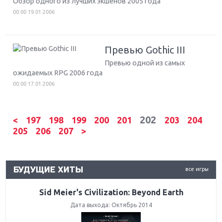
Обзор одного из лучших экшенов 2005 года
00:00 19.01.2006
Превью Gothic III
Превью одной из самых
ожидаемых RPG 2006 года
00:00 17.01.2006
202
<
197
198
199
200
201
203
204
205
206
207
>
БУДУЩИЕ ХИТЫ
все игры
Sid Meier's Civilization: Beyond Earth
Дата выхода:
Октябрь 2014