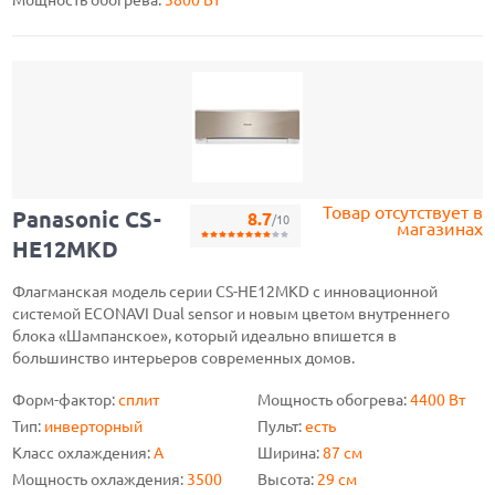
Мощность обогрева:
3800 Вт
Товар отсутствует в
Panasonic CS-
8.7
/10
магазинах
HE12MKD
Флагманская модель серии CS-HE12MKD с инновационной
системой ECONAVI Dual sensor и новым цветом внутреннего
блока «Шампанское», который идеально впишется в
большинство интерьеров современных домов.
Форм-фактор:
сплит
Мощность обогрева:
4400 Вт
Тип:
инверторный
Пульт:
есть
Класс охлаждения:
A
Ширина:
87 см
Мощность охлаждения:
3500
Высота:
29 см