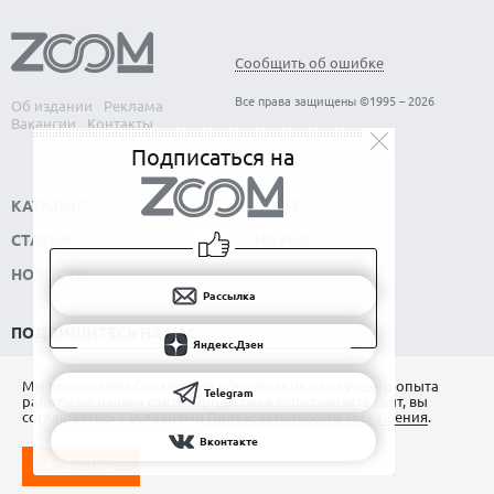
Сообщить об ошибке
Все права защищены ©1995 – 2026
Об издании
Реклама
Вакансии
Контакты
Подписаться на
КАТАЛОГ
СОФТ
СТАТЬИ
НАУКА
НОВОСТИ
Рассылка
ПОДПИШИТЕСЬ НА НАС
Яндекс.Дзен
РАССЫЛКА
Мы используем Сookies для обеспечения наилучшего опыта
Telegram
работы на нашем сайте. Продолжая использовать сайт, вы
ЯНДЕКС.ДЗЕН
соглашаетесь с условиями
Пользовательского соглашения
.
Вконтакте
ВКОНТАКТЕ
ПОНЯТНО
TELEGRAM