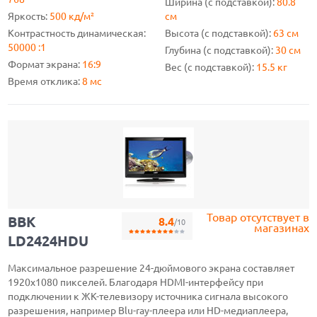
Ширина (с подставкой):
80.8
Яркость:
500 кд/м²
см
Контрастность динамическая:
Высота (с подставкой):
63 см
50000 :1
Глубина (с подставкой):
30 см
Формат экрана:
16:9
Вес (с подставкой):
15.5 кг
Время отклика:
8 мс
Товар отсутствует в
BBK
8.4
/10
магазинах
LD2424HDU
Максимальное разрешение 24-дюймового экрана составляет
1920х1080 пикселей. Благодаря HDMI-интерфейсу при
подключении к ЖК-телевизору источника сигнала высокого
разрешения, например Blu-ray-плеера или HD-медиаплеера,