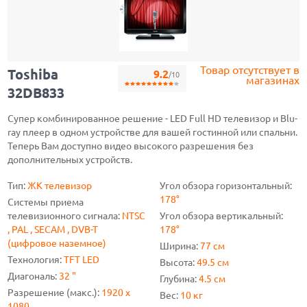
Товар отсутствует в
Toshiba
9.2
/10
магазинах
32DB833
Супер комбинированное решение - LED Full HD телевизор и Blu-
ray плеер в одном устройстве для вашей гостинной или спальни.
Теперь Вам доступно видео высокого разрешения без
дополнительных устройств.
Тип:
ЖК телевизор
Угол обзора горизонтальный:
178°
Системы приема
телевизионного сигнала:
NTSC
Угол обзора вертикальный:
, PAL , SECAM , DVB-T
178°
(цифровое наземное)
Ширина:
77 см
Технология:
TFT LED
Высота:
49.5 см
Диагональ:
32 "
Глубина:
4.5 см
Разрешение (макс.):
1920 x
Вес:
10 кг
1080