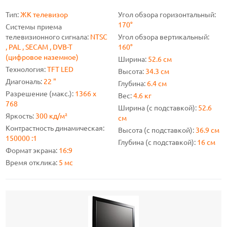
Тип:
ЖК телевизор
Угол обзора горизонтальный:
170°
Системы приема
телевизионного сигнала:
NTSC
Угол обзора вертикальный:
, PAL , SECAM , DVB-T
160°
(цифровое наземное)
Ширина:
52.6 см
Технология:
TFT LED
Высота:
34.3 см
Диагональ:
22 "
Глубина:
6.4 см
Разрешение (макс.):
1366 x
Вес:
4.6 кг
768
Ширина (с подставкой):
52.6
Яркость:
300 кд/м²
см
Контрастность динамическая:
Высота (с подставкой):
36.9 см
150000 :1
Глубина (с подставкой):
16 см
Формат экрана:
16:9
Время отклика:
5 мс