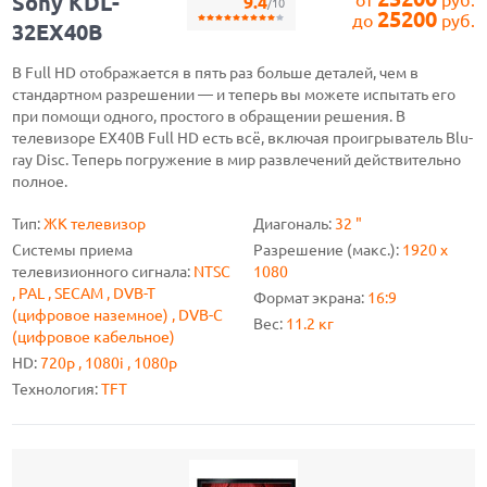
Sony KDL-
от
руб.
9.4
/10
25200
до
руб.
32EX40B
В Full HD отображается в пять раз больше деталей, чем в
стандартном разрешении — и теперь вы можете испытать его
при помощи одного, простого в обращении решения. В
телевизоре EX40B Full HD есть всё, включая проигрыватель Blu-
ray Disc. Теперь погружение в мир развлечений действительно
полное.
Тип:
ЖК телевизор
Диагональ:
32 "
Системы приема
Разрешение (макс.):
1920 x
телевизионного сигнала:
NTSC
1080
, PAL , SECAM , DVB-T
Формат экрана:
16:9
(цифровое наземное) , DVB-C
Вес:
11.2 кг
(цифровое кабельное)
HD:
720p , 1080i , 1080p
Технология:
TFT