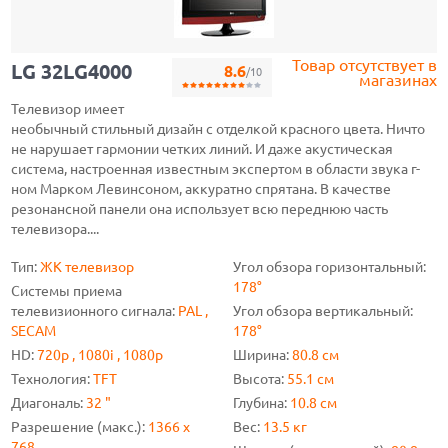
Товар отсутствует в
LG 32LG4000
8.6
/10
магазинах
Телевизор имеет
необычный стильный дизайн с отделкой красного цвета. Ничто
не нарушает гармонии четких линий. И даже акустическая
система, настроенная известным экспертом в области звука г-
ном Марком Левинсоном, аккуратно спрятана. В качестве
резонансной панели она использует всю переднюю часть
телевизора....
Тип:
ЖК телевизор
Угол обзора горизонтальный:
178°
Системы приема
телевизионного сигнала:
PAL ,
Угол обзора вертикальный:
SECAM
178°
HD:
720p , 1080i , 1080p
Ширина:
80.8 см
Технология:
TFT
Высота:
55.1 см
Диагональ:
32 "
Глубина:
10.8 см
Разрешение (макс.):
1366 x
Вес:
13.5 кг
768