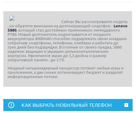
Сейчас Вы рассматриваете модель
, но обратите внимание на долгоиграющий смартфон -
Lenovo
S860
, который стал достойным приемником легендарного
P780. Новый долгожитель подпитывается от мощного
аккумулятора 4000mAh способен подзаряжать своих младших
собратьев: смартфоны, телефоны, плейеры и работать до
трех дней без подзарядки. В отличие от своего предка, S860
надежно защищен и украшен цельнометаллическим
корпусом. Увеличился экран до 5,3 дюйма и размер
оперативной памяти - до 2 Гб.
Мощный четырехядерный процессор потянет любые игры и
приложения, а две симки оптимизируют бюджет и разделят
информационные потоки.
КАК ВЫБРАТЬ МОБИЛЬНЫЙ ТЕЛЕФОН