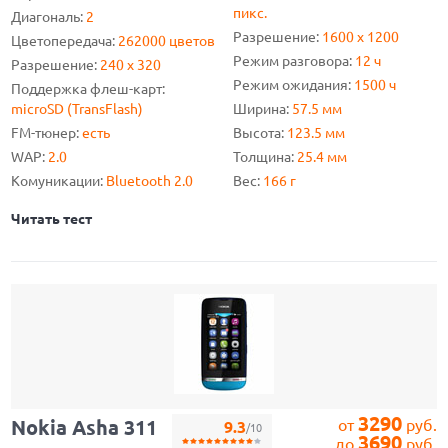
пикс.
Диагональ:
2
Разрешение:
1600 x 1200
Цветопередача:
262000 цветов
Режим разговора:
12 ч
Разрешение:
240 х 320
Режим ожидания:
1500 ч
Поддержка флеш-карт:
microSD (TransFlash)
Ширина:
57.5 мм
FM-тюнер:
есть
Высота:
123.5 мм
WAP:
2.0
Толщина:
25.4 мм
Комуникации:
Bluetooth 2.0
Вес:
166 г
Читать тест
3290
Nokia Asha 311
от
руб.
9.3
/10
3690
до
руб.