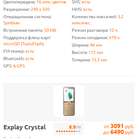
Цветопередача:
16 млн. цветов
SMS:
есть
Разрешение:
240 х 320
MMS:
есть
Операционная система:
Количество пикселей:
3.2
Symbian
млн.пикс.
Встроенная память:
50 МБ
Режим разговора:
12 ч
Поддержка флеш-карт:
Режим ожидания:
670 ч
microSD (TransFlash)
Ширина:
46 мм
FM-тюнер:
есть
Высота:
112 мм
Bluetooth:
есть
Толщина:
12.3 мм
GPS:
A-GPS
3091
Explay Crystal
от
руб.
8.9
/10
6490
до
руб.