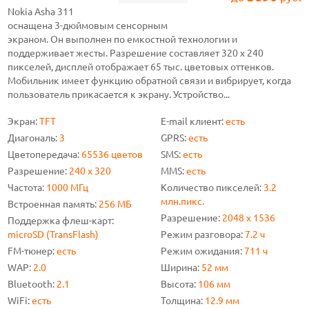
Nokia Asha 311
оснащена 3-дюймовым сенсорным
экраном. Он выполнен по емкостной технологии и
поддерживает жесты. Разрешение составляет 320 x 240
пикселей, дисплей отображает 65 тыс. цветовых оттенков.
Мобильник имеет функцию обратной связи и вибрирует, когда
пользователь прикасается к экрану. Устройство...
Экран:
TFT
E-mail клиент:
есть
Диагональ:
3
GPRS:
есть
Цветопередача:
65536 цветов
SMS:
есть
Разрешение:
240 х 320
MMS:
есть
Частота:
1000 МГц
Количество пикселей:
3.2
млн.пикс.
Встроенная память:
256 МБ
Разрешение:
2048 х 1536
Поддержка флеш-карт:
microSD (TransFlash)
Режим разговора:
7.2 ч
FM-тюнер:
есть
Режим ожидания:
711 ч
WAP:
2.0
Ширина:
52 мм
Bluetooth:
2.1
Высота:
106 мм
WiFi:
есть
Толщина:
12.9 мм