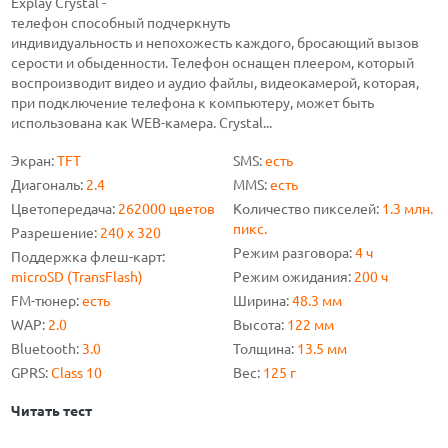
Explay Crystal -
телефон способный подчеркнуть
индивидуальность и непохожесть каждого, бросающий вызов
серости и обыденности. Телефон оснащен плеером, который
воспроизводит видео и аудио файлы, видеокамерой, которая,
при подключение телефона к компьютеру, может быть
использована как WEB-камера. Crystal...
Экран:
TFT
SMS:
есть
Диагональ:
2.4
MMS:
есть
Цветопередача:
262000 цветов
Количество пикселей:
1.3 млн.
пикс.
Разрешение:
240 х 320
Режим разговора:
4 ч
Поддержка флеш-карт:
microSD (TransFlash)
Режим ожидания:
200 ч
FM-тюнер:
есть
Ширина:
48.3 мм
WAP:
2.0
Высота:
122 мм
Bluetooth:
3.0
Толщина:
13.5 мм
GPRS:
Class 10
Вес:
125 г
Читать тест