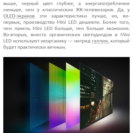
выше, черный цвет глубже, а энергопотребление
меньше, чем у классических ЖК-телевизоров. Да, у
OLED-экранов
эти характеристики лучше, но, во-
первых, производство Mini LED дешевле. Более того,
чем панель Mini LED больше, тем больше экономия.
Во-вторых, вместо органических светодиодов в Mini
LED используют неорганику — нитрид
галлия
, который
будет практически вечным.