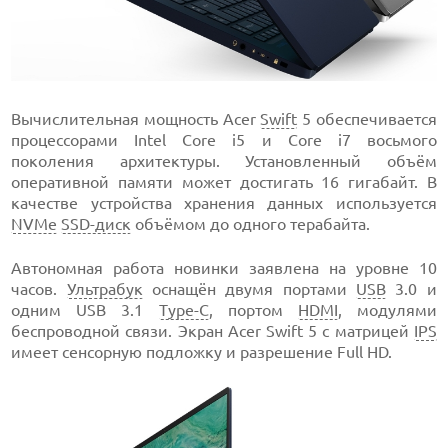
Вычислительная мощность Acer
Swift
5 обеспечивается
процессорами Intel Core i5 и Core i7 восьмого
поколения архитектуры. Установленный объём
оперативной памяти может достигать 16 гигабайт. В
качестве устройства хранения данных используется
NVMe
SSD-диск
объёмом до одного терабайта.
Автономная работа новинки заявлена на уровне 10
часов.
Ультрабук
оснащён двумя портами
USB
3.0 и
одним USB 3.1
Type-C
, портом
HDMI
, модулями
беспроводной связи. Экран Acer Swift 5 с матрицей
IPS
имеет сенсорную подложку и разрешение Full HD.