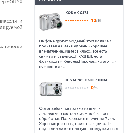
дер «ONYX
KODAK C875
10
пикселя и
/10
улируемой
На фоне других моделей этот Кодак 875
матически
произвёл на меня ну очень хорошее
впечатление..Камера класс...всё есть
снимай и радуйся...И РАЗНЫЕ есть
фотики...там Кеноны,Никоны....но этот ...и
компактный...
OLYMPUS C-500 ZOOM
0
/10
Фотографии настолько точные и
детальные, смотреть можно без пост
обработки. Пользовался в течении 7 лет.
Хорошая резкость, приятные цвета. Не
подводил даже в плохую погоду, намокал