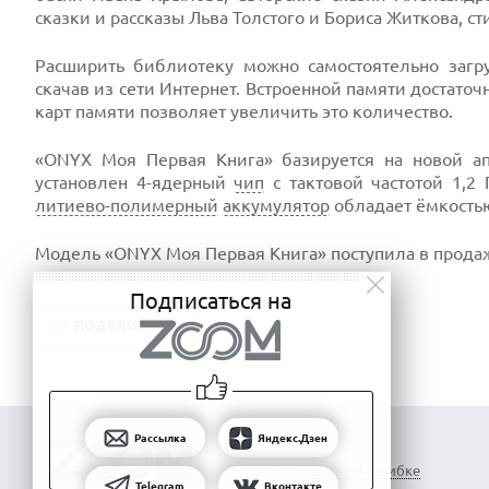
сказки и рассказы Льва Толстого и Бориса Житкова, с
Расширить библиотеку можно самостоятельно загр
скачав из сети Интернет. Встроенной памяти достато
карт памяти позволяет увеличить это количество.
«ONYX Моя Первая Книга» базируется на новой а
установлен 4-ядерный
чип
с тактовой частотой 1,2
литиево-полимерный
аккумулятор
обладает ёмкость
Модель «ONYX Моя Первая Книга» поступила в продаж
Подписаться на
ПОДЕЛИТЬСЯ
Рассылка
Яндекс.Дзен
Сообщить об ошибке
Telegram
Вконтакте