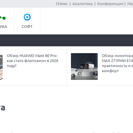
CNews
|
Аналитика
|
Конференции
|
Ма
УКА
СОФТ
Обзор HUAWEI Mate 80 Pro:
Обзор монитора
как стать флагманом в 2026
MAX 271PHW E14
году?
практичность и 
комфорт
га