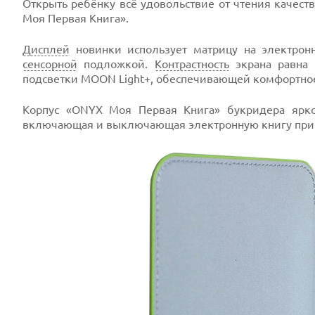
Открыть ребёнку всё удовольствие от чтения качес
Моя Первая Книга».
Дисплей
новинки использует матрицу на электронн
сенсорной
подложкой.
Контрастность
экрана равна 
подсветки MOON Light+, обеспечивающей комфортное
Корпус «ONYX Моя Первая Книга» букридера ярког
включающая и выключающая электронную книгу при 