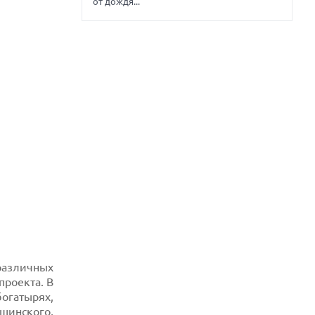
от дождя...
различных
роекта. В
огатырях,
шинского,