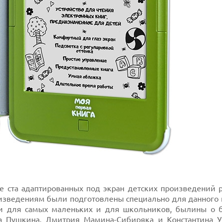
е ста адаптированных под экран детских произведений 
изведениям были подготовлены специально для данного п
ки для самых маленьких и для школьников, былины о б
ра Пушкина, Дмитрия Мамина-Сибиряка и Константина У