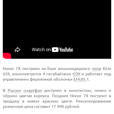
Honor 7X построен на базе восьмиядерного
чипа
Kirin
659, комплектуется 4 гигабайтами
ОЗУ
и работает под
управлением фирменной оболочки
EMUI5.
1.
В
России
смартфон
доступен в золотистом, синем и
чёрном цветах корпуса. Позднее Honor 7X поступит в
продажу в новом красном цвете. Рекомендованная
розничная цена составит 17 990 рублей.