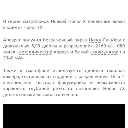
В серии смартфонов Huawei Honor X появилась новая
модель - Honor 7X.
Аппарат получил безрамочный экран
Honor
FullView с
диагональю 5,93 дюйма и разрешением 2160 на 1080
точек,
металлический
корпус и ёмкий
аккумулятор
на
3340 мАч.
Также в смартфоне используется двойная тыловая
камера, состоящая из модулей с разрешением 16 и 2
мегапикселя. Быстрая
фокусировка
и возможность
управлять глубиной резкости позволяют Honor 7X
делать снимки высокого качества.