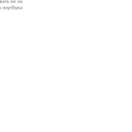
ать ее на
а
ноутбука