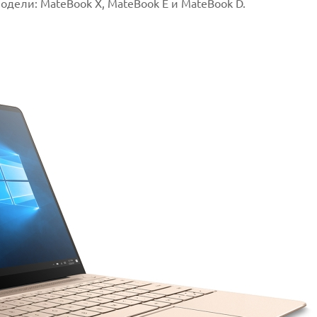
дели: MateBook X, MateBook E и MateBook D.