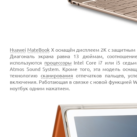
Huawei
MateBook
X оснащён дисплеем 2К с защитным ст
Диагональ экрана равна 13 дюймам, соотношение
используются
процессоры
Intel Core i7 или i5 седь
Atmos Sound System. Кроме того, эта модель оснащ
технологию
сканирования
отпечатков пальцев, ус
включения. Работающая в связке с новой функцией Wi
ноутбук одним нажатием.