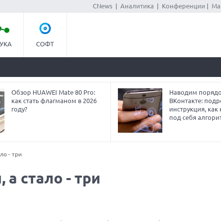
CNews
|
Аналитика
|
Конференции
|
Ма
УКА
СОФТ
Обзор HUAWEI Mate 80 Pro:
Наводим порядо
как стать флагманом в 2026
ВКонтакте: под
году?
инструкция, как
под себя алгори
ло - три
 а стало - три