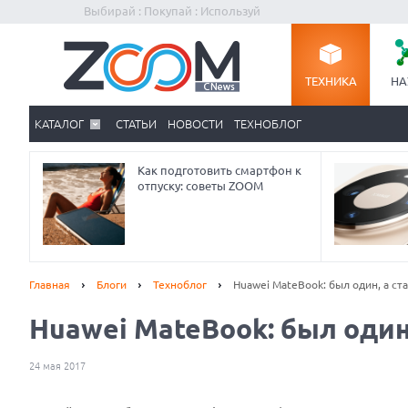
Выбирай : Покупай : Используй
ТЕХНИКА
НА
КАТАЛОГ
СТАТЬИ
НОВОСТИ
ТЕХНОБЛОГ
Как подготовить смартфон к
отпуску: советы ZOOM
Главная
Блоги
Техноблог
Huawei MateBook: был один, а ста
Huawei MateBook: был один,
24 мая 2017