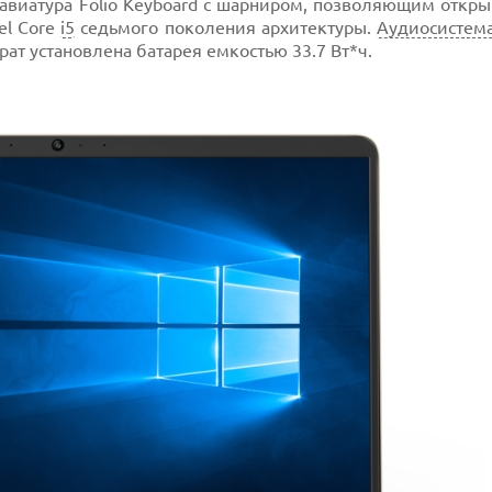
виатура Folio Keyboard с шарниром, позволяющим открыв
el Core
i5
седьмого поколения архитектуры.
Аудиосистем
рат установлена батарея емкостью 33.7 Вт*ч.