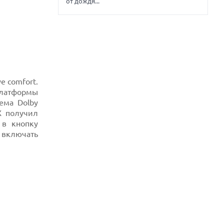
от дождя...
e comfort.
платформы
тема Dolby
X получил
 в кнопку
и включать