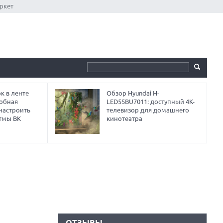
ркет
к в ленте
Обзор Hyundai H-
робная
LED55BU7011: доступный 4K-
 настроить
телевизор для домашнего
тмы ВК
кинотеатра
ОТЗЫВЫ