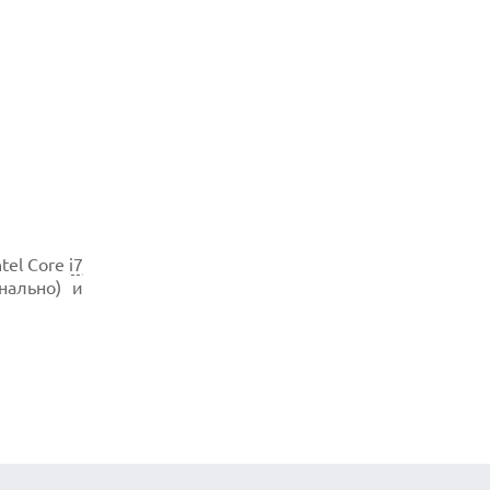
tel Core
i7
нально) и