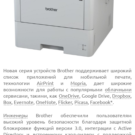
Новая серия устройств Brother поддерживает широкий
список приложений для мобильной печати,
технологии
AirPrint
и
Mopria
, дает широкие
возможности для работы с популярными
облачными
сервисами, такими, как
OneDrive
, Google Drive,
Dropbox
,
Box
,
Evernote
,
OneNote
,
Flicker
,
Picasa
,
Facebook*
.
Инженеры
Brother обеспечили пользователям
высокий уровень безопасности благодаря защитной
блокировке функций версии 3.0, интеграции с Active
Directory и встроенному кард-ридеру с поддержкой