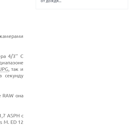
от дождя...
 камерами
а 4/3’’ C
иапазоне
JPG
, так и
в секунду
е RAW она
1,7 ASPH с
s M. ED 12