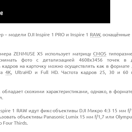
 – модели DJI Inspire 1 PRO и Inspire 1
RAW
, оснащённые
камера ZENMUSE X5 использует матрицу
CMOS
типоразмер
снимать фото с детализацией 4608x3456 точек в д
ь кадров на карточку можно осуществлять как в формате
та
4K
, UltraHD и Full HD. Частота кадров 25, 30 и 60 
R обладает схожими характеристиками, однако, в формат
л.
nspire 1 RAW идут фикс-объективы DJI Микро 4:3 15 мм f/
овать объективы Panasonic Lumix 15 мм f/1,7 или Olympu
 Four Thirds.