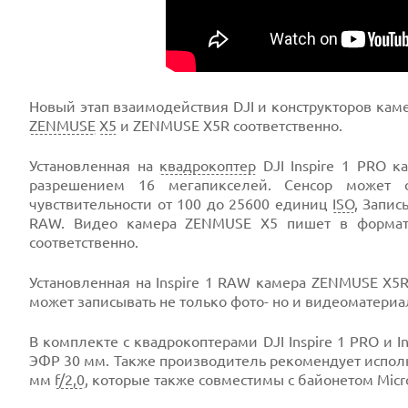
Новый этап взаимодействия DJI и конструкторов камер
ZENMUSE
X5
и ZENMUSE X5R соответственно.
Установленная на
квадрокоптер
DJI Inspire 1 PRO 
разрешением 16 мегапикселей. Сенсор может 
чувствительности от 100 до 25600 единиц
ISO
, Запис
RAW. Видео камера ZENMUSE X5 пишет в форма
соответственно.
Установленная на Inspire 1 RAW камера ZENMUSE X5
может записывать не только фото- но и видеоматериа
В комплекте с квадрокоптерами DJI Inspire 1 PRO и I
ЭФР 30 мм. Также производитель рекомендует использ
мм
f/2,0
, которые также совместимы с байонетом Micro