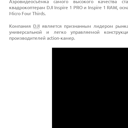
Аэровидеосъёмка самого высокого качества ст
квадрокоптерам DJI Inspire 1 PRO и Inspire 1 RAW,
Micro Four Thirds.
Компания
DJI
является признанным лидером рынка 
универсальной и легко управляемой конструкц
производителей action-камер.