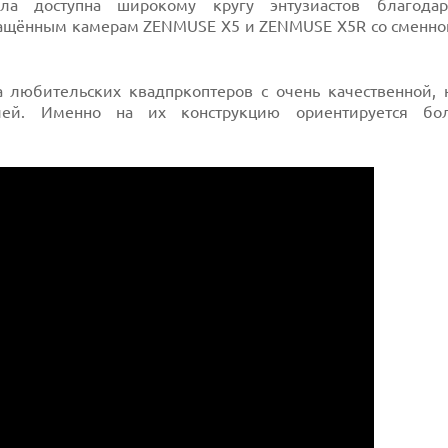
ала доступна широкому кругу энтузиастов благода
 оснащённым камерам ZENMUSE X5 и ZENMUSE X5R со сменн
любительских квадпркоптеров с очень качественной, 
ией. Именно на их конструкцию ориентируется бол