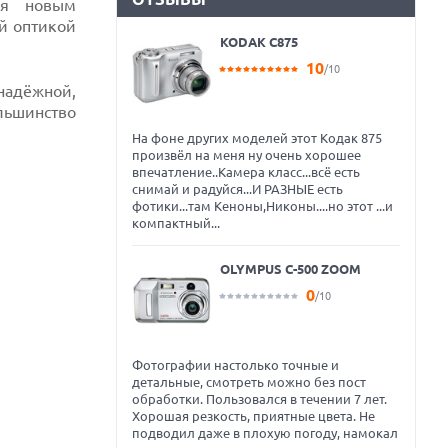
ря новым
ой оптикой
KODAK C875
10
/10
надёжной,
ьшинство
На фоне других моделей этот Кодак 875
произвёл на меня ну очень хорошее
впечатление..Камера класс...всё есть
снимай и радуйся...И РАЗНЫЕ есть
фотики...там Кеноны,Никоны....но этот ...и
компактный...
OLYMPUS C-500 ZOOM
0
/10
Фотографии настолько точные и
детальные, смотреть можно без пост
обработки. Пользовался в течении 7 лет.
Хорошая резкость, приятные цвета. Не
подводил даже в плохую погоду, намокал