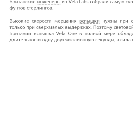
Британские
инженеры
из Vela Labs собрали самую ск
фунтов стерлингов.
Высокие скорости мерцания
вспышки
нужны при съ
только при сверхмалых выдержках. Поэтому светово
Британии
вспышка Vela One в полной мере облада
длительности одну двухмиллионную секунды, а сила 