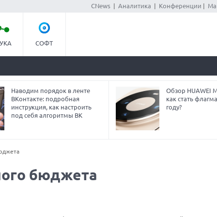
CNews
|
Аналитика
|
Конференции
|
Ма
УКА
СОФТ
Наводим порядок в ленте
Обзор HUAWEI Ma
ВКонтакте: подробная
как стать флагм
инструкция, как настроить
году?
под себя алгоритмы ВК
бюджета
ного бюджета