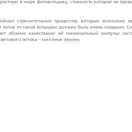
оростную в мире фотовспышку, стоимость которой не пре
ёмке стремительных процессов, которые возможно за
й поток от такой вспышки должен быть очень мощным. Со
ет обоими качествами: её минимальный импульс сост
светового потока – миллион
люмен
.