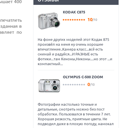
вышает 400
KODAK C875
10
печатлеть
/10
зданная в
авляет по
На фоне других моделей этот Кодак 875
произвёл на меня ну очень хорошее
впечатление..Камера класс...всё есть
снимай и радуйся...И РАЗНЫЕ есть
фотики...там Кеноны,Никоны....но этот ...и
компактный...
OLYMPUS C-500 ZOOM
0
/10
Фотографии настолько точные и
детальные, смотреть можно без пост
обработки. Пользовался в течении 7 лет.
Хорошая резкость, приятные цвета. Не
подводил даже в плохую погоду, намокал