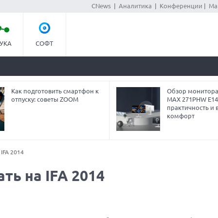
CNews
|
Аналитика
|
Конференции
|
Ма
УКА
СОФТ
Как подготовить смартфон к
Обзор монитора
отпуску: советы ZOOM
MAX 271PHW E14
практичность и 
комфорт
 IFA 2014
ть на IFA 2014