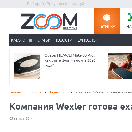
Выбирай : Покупай : Используй
ТЕХНИКА
НА
КАТАЛОГ
СТАТЬИ
НОВОСТИ
ТЕХНОБЛОГ
Обзор HUAWEI Mate 80 Pro:
как стать флагманом в 2026
году?
Главная
Блоги
Техноблог
Компания Wexler готова ехать на
Компания Wexler готова еха
05 августа 2014