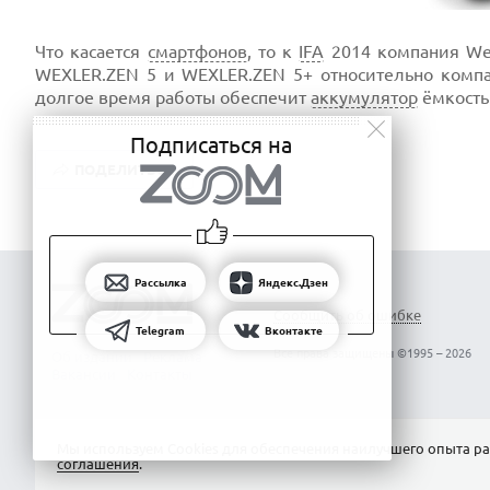
Что касается
смартфонов
, то к
IFA
2014 компания We
WEXLER.ZEN 5 и WEXLER.ZEN 5+ относительно компа
долгое время работы обеспечит
аккумулятор
ёмкость
Подписаться на
ПОДЕЛИТЬСЯ
Рассылка
Яндекс.Дзен
Сообщить об ошибке
Telegram
Вконтакте
Все права защищены ©1995 – 2026
Об издании
Реклама
Вакансии
Контакты
Мы используем Сookies для обеспечения наилучшего опыта ра
соглашения
.