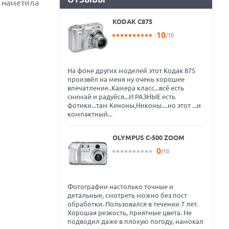
 наметила
KODAK C875
10
/10
На фоне других моделей этот Кодак 875
произвёл на меня ну очень хорошее
впечатление..Камера класс...всё есть
снимай и радуйся...И РАЗНЫЕ есть
фотики...там Кеноны,Никоны....но этот ...и
компактный...
OLYMPUS C-500 ZOOM
0
/10
Фотографии настолько точные и
детальные, смотреть можно без пост
обработки. Пользовался в течении 7 лет.
Хорошая резкость, приятные цвета. Не
подводил даже в плохую погоду, намокал