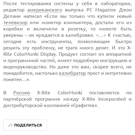
После тестирования системы у себя в лаборатории,
редактор
американского
выпуска PC Magazine Джон
Делани написал «Если вы только что купили новый
телевизор
или монитор компьютера, достали его из
коробки и включили в розетку, то можете быть
уверены – он нуждается в калибровке. <…> К счастью,
сегодня есть инструменты, позволяющие быстро
решить эту проблему, не тратя много денег. И это X-
Rite ColorMunki Display. Продукт состоит из аппаратной
и программной частей, имеет подробную инструкцию и
видеоруководство. Но даже это вам, скорее всего, не
понадобится, настолько
калибратор
прост и интуитивно
понятен…».
В
Россию
X-Rite ColorMunki поставляется по
партнёрской программе между X-Rite Incorporated и
дистрибуторской компанией «Графитек».
ПОДЕЛИТЬСЯ