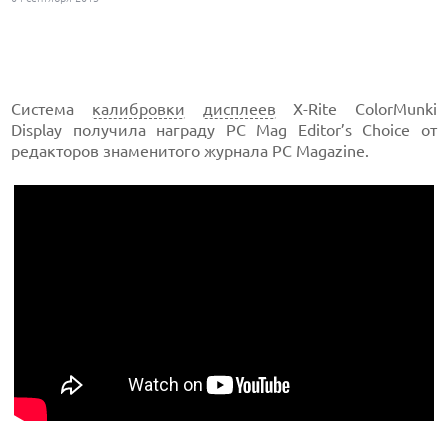
Система
калибровки
дисплеев
X-Rite ColorMunki
Display получила награду PC Mag Editor’s Сhoice от
редакторов знаменитого журнала PC Magazine.