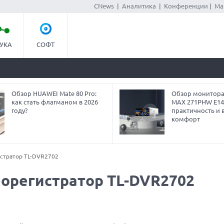
CNews
|
Аналитика
|
Конференции
|
Ма
УКА
СОФТ
Обзор HUAWEI Mate 80 Pro:
Обзор монитора
как стать флагманом в 2026
MAX 271PHW E14
году?
практичность и 
комфорт
истратор TL-DVR2702
еорегистратор TL-DVR2702