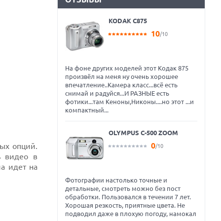
KODAK C875
10
/10
На фоне других моделей этот Кодак 875
произвёл на меня ну очень хорошее
впечатление..Камера класс...всё есть
снимай и радуйся...И РАЗНЫЕ есть
фотики...там Кеноны,Никоны....но этот ...и
компактный...
OLYMPUS C-500 ZOOM
0
ых опций.
/10
ь видео в
ла идет на
Фотографии настолько точные и
детальные, смотреть можно без пост
обработки. Пользовался в течении 7 лет.
Хорошая резкость, приятные цвета. Не
подводил даже в плохую погоду, намокал