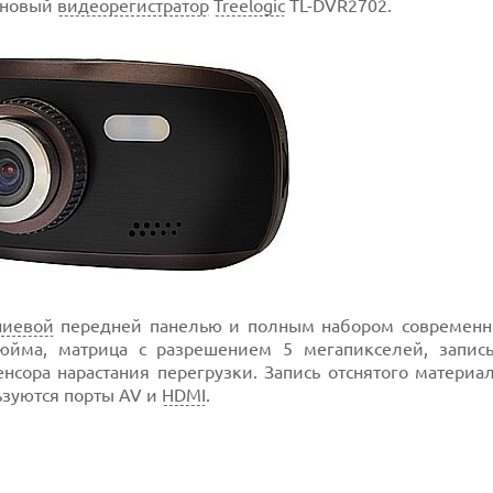
 новый
видеорегистратор
Treelogic
TL-DVR2702.
иевой
передней панелью и полным набором современн
юйма, матрица с разрешением 5 мегапикселей, запис
нсора нарастания перегрузки. Запись отснятого материа
ьзуются порты AV и
HDMI
.