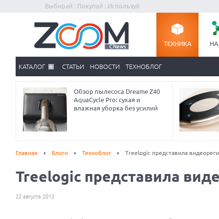
Выбирай : Покупай : Используй
ТЕХНИКА
НА
КАТАЛОГ
СТАТЬИ
НОВОСТИ
ТЕХНОБЛОГ
Обзор пылесоса Dreame Z40
AquaCycle Pro: сухая и
влажная уборка без усилий
Главная
Блоги
Техноблог
Treelogic представила видеорег
Treelogic представила вид
22 августа 2013