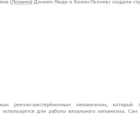
йна (
Лозанна
) Дэмиен Люди и Колин Пеллекс создали сту
ожным реечно-шестерёночным механизмом, который 
я используется для работы вязального механизма. Сам