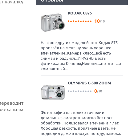
л-качалку
KODAK C875
10
/10
На фоне других моделей этот Кодак 875
произвёл на меня ну очень хорошее
впечатление..Камера класс...всё есть
снимай и радуйся...И РАЗНЫЕ есть
фотики...там Кеноны,Никоны....но этот ...и
компактный...
OLYMPUS C-500 ZOOM
0
/10
переводит
 механизм
Фотографии настолько точные и
детальные, смотреть можно без пост
обработки. Пользовался в течении 7 лет.
Хорошая резкость, приятные цвета. Не
подводил даже в плохую погоду, намокал