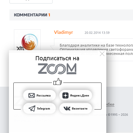
КОММЕНТАРИИ
1
Vladimyr
20.02.2014 13:59
Благодаря аналитике на базе технолог
Оптимизация управления светофорами 
подсчетам экспертов принесенная поль
Подписаться на
Рассылка
Яндекс.Дзен
Сообщить об ошибке
Telegram
Вконтакте
Все права защищены ©1995 – 2026
Об издании
Реклама
Вакансии
Контакты