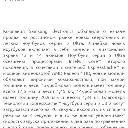
Компания Samsung Electronics объявила о начале
продаж на
российском
рынке новых сверхтонких и
легких ноутбуков серии 5 Ultra. Линейка новых
ноутбуков включает в себя модели с диагональю
экрана 13 и 14 дюймов. Ноутбуки серии 5 Ultra
оснащены процессорами Intel® Core™ второго
поколения. В сочетании с системой ExpressCache™ и
мощной видеокартой
AMD
Radeon™ HD, новые модели
обладают широкими возможностями, при малой
толщине и весе: 13-дюймовая модель имеет толщину
всего 17,6 мм и весит 1,45 кг., 14-дюймовая модель
имеет толщину 20,9 мм и весом 1,84 кг. Благодаря
технологии ExpressCache™ ноутбуки серии 5 Ultra могут
загружаться всего за 20 секунд, выходить из спящего
режима за 2 секунды и в то же время увеличивают
скорость запуска приложений в два раза по сравнению
с ноутбуками предыдущего поколения с обычными