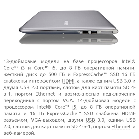
13-дюймовые модели на базе
процессоров
Intel
®
Core™ i3 и Core™ i5, до 8 ГБ оперативной памяти,
жесткий диск до 500 ГБ и
ExpressCache
™ SSD 16 ГБ
снабжены интерфейсом
HDMI
, а также одним USB 3.0 и
двумя USB 2.0 портами, слотом для карт памяти SD 4-
в-1, портом Ethernet и возможностью подключения
переходника с портом
VGA
. 14-дюймовая модель с
процессором Intel® Core™
i5
, до 8 ГБ оперативной
памяти и 16 ГБ ExpressCache™
SSD
снабжена HDMI-
разъемом, VGA-выходом, двумя
USB
3.0, одним USB
2.0, слотом для карт памяти
SD
4-в-1, портом
Ethernet
и
веб-камерой.