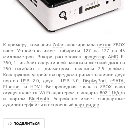
К примеру, компания
Zotac
анонсировала
неттоп
ZBOX
nano. Устройство имеет габариты 127 на 127 на 45
миллиметров. Внутри расположен
процессор
AMD
E-
350, 1 гигабайт оперативной памяти и жёсткий диск на
250 гигабайт с диаметром пластины 2,5 дюйма.
Конструкция устройства предусматривает наличие двух
портов
USB
2.0, двух – USB 3.0,
DisplayPort
,
eSATA
,
Ethernet
и
HDMI
. Беспроводная связь в
ZBOX
nano
осуществляется Wi-Fi-адаптером стандарта
802.11b/g
/n
и портом
Bluetooth
. Устройство имеет стандартные
аудиоинтерфейсы и встроенный
карт-ридер
.
ПОДЕЛИТЬСЯ