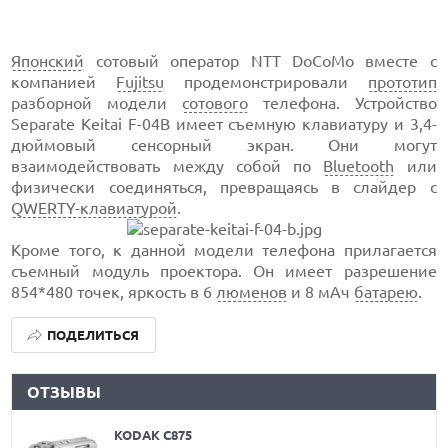
Японский
сотовый оператор NTT DoCoMo вместе с
компанией
Fujitsu
продемонстрировали
прототип
разборной модели
сотового
телефона. Устройство
Separate Keitai F-04B имеет съемную клавиатуру и 3,4-
дюймовый сенсорный экран. Они могут
взаимодействовать между собой по
Bluetooth
или
физически соединяться, превращаясь в слайдер с
QWERTY-клавиатурой
.
Кроме того, к данной модели телефона прилагается
съемный модуль проектора. Он имеет разрешение
854*480 точек, яркость в 6
люменов
и 8 мАч
батарею
.
ПОДЕЛИТЬСЯ
ОТЗЫВЫ
KODAK C875