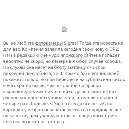
Вы не любите
фотокамеры
Sigma? Тогда эта новость не
для вас. Компания заявила сегодня свою новую DP2.
Нам в редакцию сие чудо
японского
хайтека попадет
вероятно не скоро, но камера в любои случае хороша.
По слухам она несет на борту матрицу с числом
пикселей по-слойно 5,5 х 3. Ком-то 5,5 мегапикселей
покажется мало, но при пересчете на субпиксели число
многократно выше, чем на любой цифровой
мыльнице, так как никто и никогда не ставит на них
равное количество субпикселей, а зеленых ставят в
четыре раза больше. С
Sigma
всегда все не так, но
картинка у ее фотоаппаратов всегда на порядок выше
по качеству чем у конкурентов, и теперь посмотрим
чем она возьмет на этот раз.