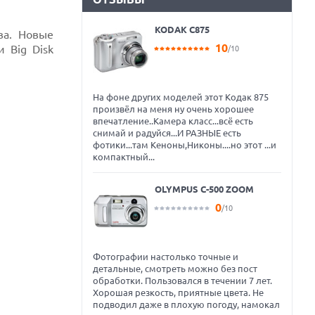
KODAK C875
ва. Новые
10
 Big Disk
/10
На фоне других моделей этот Кодак 875
произвёл на меня ну очень хорошее
впечатление..Камера класс...всё есть
снимай и радуйся...И РАЗНЫЕ есть
фотики...там Кеноны,Никоны....но этот ...и
компактный...
OLYMPUS C-500 ZOOM
0
/10
Фотографии настолько точные и
детальные, смотреть можно без пост
обработки. Пользовался в течении 7 лет.
Хорошая резкость, приятные цвета. Не
подводил даже в плохую погоду, намокал