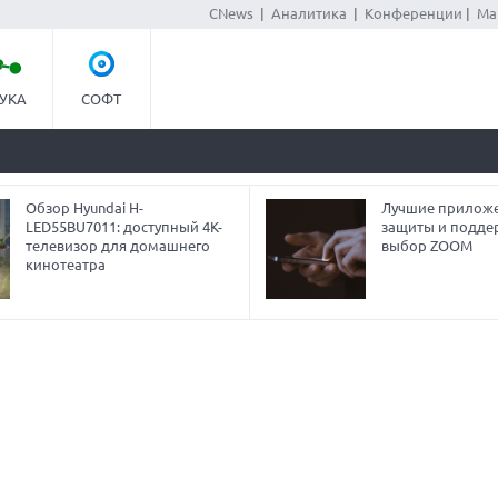
CNews
|
Аналитика
|
Конференции
|
Ма
УКА
СОФТ
Обзор Hyundai H-
Лучшие приложе
LED55BU7011: доступный 4K-
защиты и подде
телевизор для домашнего
выбор ZOOM
кинотеатра