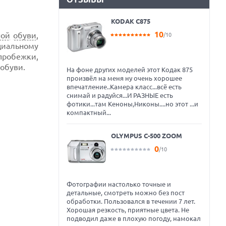
KODAK C875
10
ной
обуви
,
/10
циальному
пробежки,
 обуви.
На фоне других моделей этот Кодак 875
произвёл на меня ну очень хорошее
впечатление..Камера класс...всё есть
снимай и радуйся...И РАЗНЫЕ есть
фотики...там Кеноны,Никоны....но этот ...и
компактный...
OLYMPUS C-500 ZOOM
0
/10
Фотографии настолько точные и
детальные, смотреть можно без пост
обработки. Пользовался в течении 7 лет.
Хорошая резкость, приятные цвета. Не
подводил даже в плохую погоду, намокал