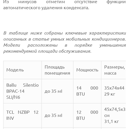
Из минусов отметим отсутствие функции
автоматического удаления конденсата.
В таблице ниже собраны ключевые характеристики
описанных в статье умных мобильных кондиционеров.
Модели расположены в порядке уменьшения
рекомендуемой площади обслуживания.
Площадь
Размеры,
Модель
Мощность
помещения
масса
Ballu Silentio
14 000
35х74х44 с
BPAC-14
до 35 мІ
BTU
29 кг
SLI/N6
45х74,5х39
TCL NZBP 12
12 000
до 35 мІ
см
INV
BTU
31,1 кг