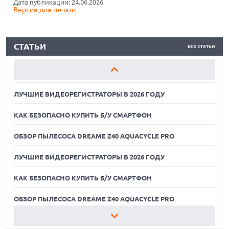
Дата публикации: 24.06.2026
Версия для печати
ОБЗОР ПЫЛЕСОСА DREAME Z40 AQUACYCLE PRO
ЛУЧШИЕ ВИДЕОРЕГИСТРАТОРЫ В 2026 ГОДУ
СТАТЬИ
все статьи
КАК БЕЗОПАСНО КУПИТЬ Б/У СМАРТФОН
ОБЗОР ПЫЛЕСОСА DREAME Z40 AQUACYCLE PRO
ЛУЧШИЕ ВИДЕОРЕГИСТРАТОРЫ В 2026 ГОДУ
КАК БЕЗОПАСНО КУПИТЬ Б/У СМАРТФОН
ОБЗОР ПЫЛЕСОСА DREAME Z40 AQUACYCLE PRO
ЛУЧШИЕ ВИДЕОРЕГИСТРАТОРЫ В 2026 ГОДУ
КАК БЕЗОПАСНО КУПИТЬ Б/У СМАРТФОН
06.08.2026
ИИ-ПОИСК SHOPIFY УВЕЛИЧИЛ ТРАФИК И ПРОДАЖИ В ТРИ
РАЗА
ОБЗОР ПЫЛЕСОСА DREAME Z40 AQUACYCLE PRO
06.08.2026
ЛУЧШИЕ ВИДЕОРЕГИСТРАТОРЫ В 2026 ГОДУ
MOOVE ПРИВЛЕКЛА $250 МЛН ЧТОБЫ СТАТЬ КЛЮЧЕВЫМ
ОПЕРАТОРОМ ИНДУСТРИИ РОБОТАКСИ