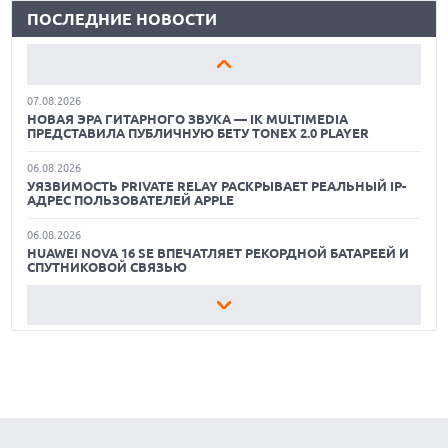
ПОСЛЕДНИЕ НОВОСТИ
КАК БЕЗОПАСНО КУПИТЬ Б/У СМАРТФОН
06.08.2026
HUAWEI ПРЕДСТАВИЛА ПЛАНШЕТ MATEPAD PRO 2026
ОБЗОР ПЫЛЕСОСА DREAME Z40 AQUACYCLE PRO
ТОЛЩИНОЙ 4,7 ММ И 12" OLED МАТРИЦЕЙ
07.08.2026
ЛУЧШИЕ ВИДЕОРЕГИСТРАТОРЫ В 2026 ГОДУ
НОВАЯ ЭРА ГИТАРНОГО ЗВУКА — IK MULTIMEDIA
ПРЕДСТАВИЛА ПУБЛИЧНУЮ БЕТУ TONEX 2.0 PLAYER
КАК БЕЗОПАСНО КУПИТЬ Б/У СМАРТФОН
06.08.2026
УЯЗВИМОСТЬ PRIVATE RELAY РАСКРЫВАЕТ РЕАЛЬНЫЙ IP-
ОБЗОР ПЫЛЕСОСА DREAME Z40 AQUACYCLE PRO
АДРЕС ПОЛЬЗОВАТЕЛЕЙ APPLE
06.08.2026
HUAWEI NOVA 16 SE ВПЕЧАТЛЯЕТ РЕКОРДНОЙ БАТАРЕЕЙ И
СПУТНИКОВОЙ СВЯЗЬЮ
06.08.2026
ФЕРМЕРЫ ИЗ КЕНТУККИ ОТВЕРГЛИ ПРЕДЛОЖЕНИЕ В 26
МИЛЛИОНОВ ДОЛЛАРОВ ЗА СТРОИТЕЛЬСТВО ЦОД
06.08.2026
АНОНСИРОВАНА ДОСТУПНАЯ РЕТРО-КОНСОЛЬ AYANEO
KONKR POCKET ADVANCE С ЭМУЛЯЦИЕЙ PS 2
06.08.2026