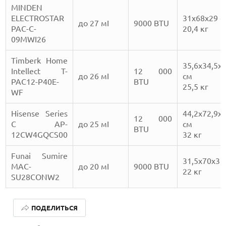
MINDEN
ELECTROSTAR
31x68x29 с
до 27 мІ
9000 BTU
PAC-C-
20,4 кг
09MWI26
Timberk Home
35,6х34,5х7
Intellect T-
12 000
до 26 мІ
см
PAC12-P40E-
BTU
25,5 кг
WF
Hisense Series
44,2х72,9х3
12 000
С AP-
до 25 мІ
см
BTU
12CW4GQCS00
32 кг
Funai Sumire
31,5x70x31
MAC-
до 20 мІ
9000 BTU
22 кг
SU28CONW2
ЛУЧШИЕ ВИДЕОРЕГИСТРАТОРЫ В 2026 ГОДУ
ПОДЕЛИТЬСЯ
КАК БЕЗОПАСНО КУПИТЬ Б/У СМАРТФОН