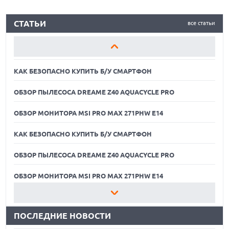
КАК БЕЗОПАСНО КУПИТЬ Б/У СМАРТФОН
СТАТЬИ
все статьи
ОБЗОР ПЫЛЕСОСА DREAME Z40 AQUACYCLE PRO
ОБЗОР МОНИТОРА MSI PRO MAX 271PHW E14
КАК БЕЗОПАСНО КУПИТЬ Б/У СМАРТФОН
ОБЗОР ПЫЛЕСОСА DREAME Z40 AQUACYCLE PRO
ОБЗОР МОНИТОРА MSI PRO MAX 271PHW E14
КАК БЕЗОПАСНО КУПИТЬ Б/У СМАРТФОН
ОБЗОР ПЫЛЕСОСА DREAME Z40 AQUACYCLE PRO
06.08.2026
MOOVE ПРИВЛЕКЛА $250 МЛН ЧТОБЫ СТАТЬ КЛЮЧЕВЫМ
ОПЕРАТОРОМ ИНДУСТРИИ РОБОТАКСИ
ОБЗОР МОНИТОРА MSI PRO MAX 271PHW E14
06.08.2026
КАК БЕЗОПАСНО КУПИТЬ Б/У СМАРТФОН
HUAWEI ПРЕДСТАВИЛА ПЛАНШЕТ MATEPAD PRO 2026
ТОЛЩИНОЙ 4,7 ММ И 12" OLED МАТРИЦЕЙ
ПОСЛЕДНИЕ НОВОСТИ
ОБЗОР ПЫЛЕСОСА DREAME Z40 AQUACYCLE PRO
06.08.2026