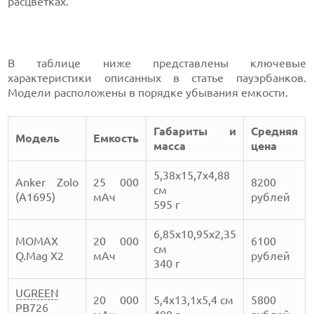
расцветках.
В таблице ниже представлены ключевые
характеристики описанных в статье пауэрбанков.
Модели расположены в порядке убывания емкости.
Габариты и
Средняя
Модель
Емкость
масса
цена
5,38х15,7х4,88
Anker Zolo
25 000
8200
см
(A1695)
мАч
рублей
595 г
6,85х10,95х2,35
MOMAX
20 000
6100
см
Q.Mag X2
мАч
рублей
340 г
UGREEN
20 000
5,4х13,1х5,4 см
5800
PB726