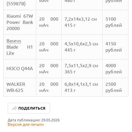
мАч
480 г
рублей
(55987B)
Xiaomi 67W
20 000
7,2х14х3,12 см
5100
Power Bank
мАч
415 г
рублей
20000
Baseus
20 000
4,5х10,6х2,5 см
4150
Blade H1
мАч
445 г
рублей
Lite
20 000
7,5х11,5х2,9 см
4000
HOCO Q44A
мАч
365 г
рублей
WALKER
20 000
6,8х14,1х3,1 см
2500
WB-625
мАч
413 г
рублей
КАК БЕЗОПАСНО КУПИТЬ Б/У СМАРТФОН
ПОДЕЛИТЬСЯ
ОБЗОР ПЫЛЕСОСА DREAME Z40 AQUACYCLE PRO
Дата публикации: 29.05.2026
Версия для печати
ОБЗОР МОНИТОРА MSI PRO MAX 271PHW E14