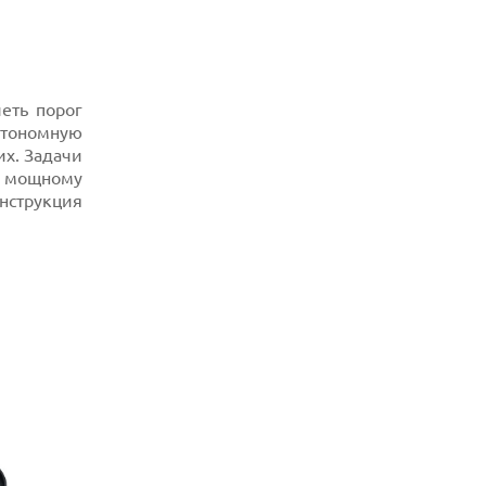
ЛИЧНОСТИ ДЛЯ КИБЕРАТАК В
РЕАЛЬНОМ ИНТЕРНЕТЕ
08.08.2026
ANTHROPIC РАЗРАБАТЫВАЕТ
СОБСТВЕННЫЕ ЧИПЫ ДЛЯ ИИ
еть порог
автономную
08.08.2026
SUNO ВНЕДРЯЕТ ВОДЯНЫЕ ЗНАКИ ДЛЯ
х. Задачи
AI-ТРЕКОВ НА ФОНЕ СУДЕБНЫХ
я мощному
РАЗБИРАТЕЛЬСТВ
нструкция