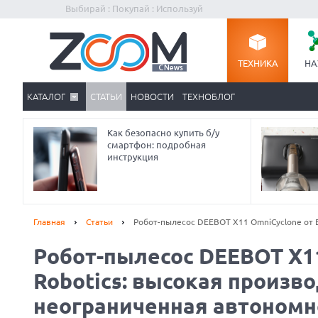
Выбирай : Покупай : Используй
ТЕХНИКА
НА
КАТАЛОГ
СТАТЬИ
НОВОСТИ
ТЕХНОБЛОГ
Как безопасно купить б/у
смартфон: подробная
инструкция
Главная
Статьи
Робот-пылесос DEEBOT X11 OmniCyclone от 
Робот-пылесос DEEBOT X1
Robotics: высокая произв
неограниченная автономн