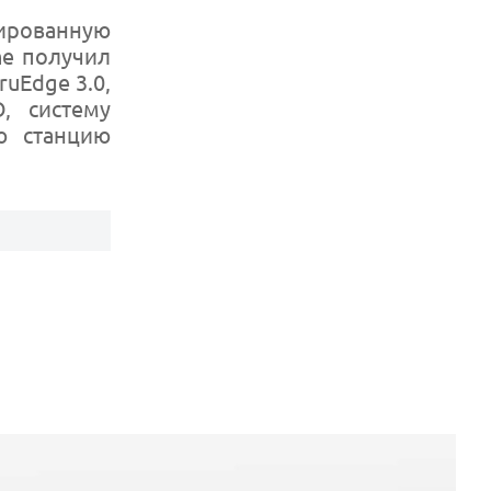
рированную
ne получил
uEdge 3.0,
, систему
ю станцию