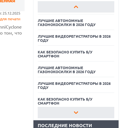
ЧЕННАЯ
КАК БЕЗОПАСНО КУПИТЬ Б/У
СМАРТФОН
 25.12.2025
для печати
ЛУЧШИЕ АВТОНОМНЫЕ
ГАЗОНОКОСИЛКИ В 2026 ГОДУ
niCyclone
 том, что
ЛУЧШИЕ ВИДЕОРЕГИСТРАТОРЫ В 2026
ГОДУ
КАК БЕЗОПАСНО КУПИТЬ Б/У
СМАРТФОН
ЛУЧШИЕ АВТОНОМНЫЕ
ГАЗОНОКОСИЛКИ В 2026 ГОДУ
07.08.2026
ЛУЧШИЕ ВИДЕОРЕГИСТРАТОРЫ В 2026
ХАКЕР ПРИЗНАЛ ВИНУ ВО ВЗЛОМЕ
ГОДУ
SNOWFLAKE И КРАЖЕ ДАННЫХ
МИЛЛИОНОВ ПОЛЬЗОВАТЕЛЕЙ
КАК БЕЗОПАСНО КУПИТЬ Б/У
07.08.2026
СМАРТФОН
ЭЛЕКТРИЧЕСКИЙ ПИКАП FORD FATHOM
ВРЯД ЛИ ПОВТОРИТ УСПЕХ
ЛУЧШИЕ АВТОНОМНЫЕ
ЛЕГЕНДАРНЫХ МОДЕЛЕЙ КОМПАНИИ
ГАЗОНОКОСИЛКИ В 2026 ГОДУ
ПОСЛЕДНИЕ НОВОСТИ
07.08.2026