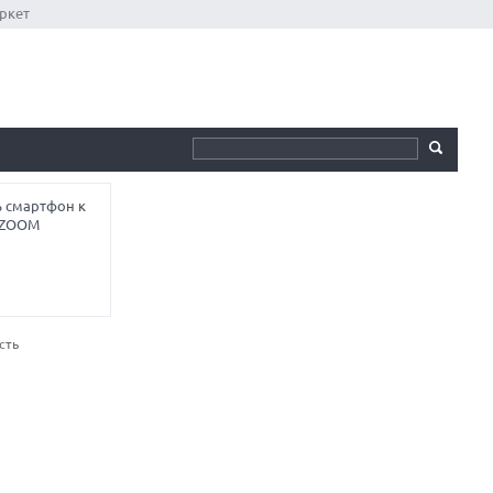
ркет
ь смартфон к
ы ZOOM
сть