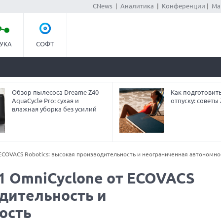
CNews
|
Аналитика
|
Конференции
|
Ма
УКА
СОФТ
Обзор пылесоса Dreame Z40
Как подготовит
AquaCycle Pro: сухая и
отпуску: совет
влажная уборка без усилий
ECOVACS Robotics: высокая производительность и неограниченная автономно
1 OmniCyclone от ECOVACS
одительность и
ость