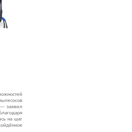
можностей
 пылесосов
 — заявил
Благодаря
сь на шаг
зойдённое