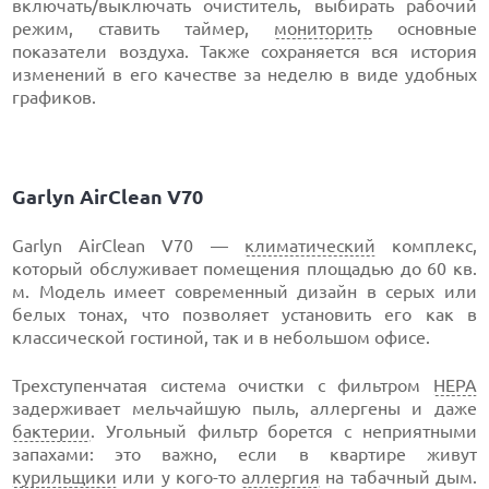
включать/выключать очиститель, выбирать рабочий
режим, ставить таймер,
мониторить
основные
показатели воздуха. Также сохраняется вся история
изменений в его качестве за неделю в виде удобных
графиков.
Garlyn AirClean V70
Garlyn AirClean V70 —
климатический
комплекс,
который обслуживает помещения площадью до 60 кв.
м. Модель имеет современный дизайн в серых или
белых тонах, что позволяет установить его как в
классической гостиной, так и в небольшом офисе.
Трехступенчатая система очистки с фильтром
HEPA
задерживает мельчайшую пыль, аллергены и даже
бактерии
. Угольный фильтр борется с неприятными
запахами: это важно, если в квартире живут
курильщики
или у кого-то
аллергия
на табачный дым.