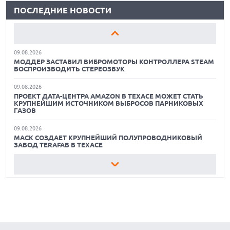
БАЗЕ IMEI
ПОСЛЕДНИЕ НОВОСТИ
ЛУЧШИЕ ВИДЕОРЕГИСТРАТОРЫ В 2026 ГОДУ
09.08.2026
ЛУЧШИЕ СПОРТИВНЫЕ НАУШНИКИ И ВКЛАДЫШИ ДЛЯ
КАК БЕЗОПАСНО КУПИТЬ Б/У СМАРТФОН
ТРЕНИРОВОК В 2026 Г.
09.08.2026
ЛУЧШИЕ АВТОНОМНЫЕ ГАЗОНОКОСИЛКИ В 2026 ГОДУ
МОДДЕР ЗАСТАВИЛ ВИБРОМОТОРЫ КОНТРОЛЛЕРА STEAM
ВОСПРОИЗВОДИТЬ СТЕРЕОЗВУК
ЛУЧШИЕ ВИДЕОРЕГИСТРАТОРЫ В 2026 ГОДУ
09.08.2026
ПРОЕКТ ДАТА-ЦЕНТРА AMAZON В ТЕХАСЕ МОЖЕТ СТАТЬ
КАК БЕЗОПАСНО КУПИТЬ Б/У СМАРТФОН
КРУПНЕЙШИМ ИСТОЧНИКОМ ВЫБРОСОВ ПАРНИКОВЫХ
ГАЗОВ
09.08.2026
МАСК СОЗДАЕТ КРУПНЕЙШИЙ ПОЛУПРОВОДНИКОВЫЙ
ЗАВОД TERAFAB В ТЕХАСЕ
09.08.2026
AMAZON ОБОШЛА ОБЩЕСТВЕННОЕ ГОЛОСОВАНИЕ ПРИ
СТРОИТЕЛЬСТВЕ ЦОД В ГИЛРОЕ
09.08.2026
ВЛАДЕЛЕЦ ОРИГИНАЛЬНОЙ МАСКИ INTEL 8080 ИЩЕТ
РЕСТАВРАТОРА ДЛЯ СОХРАНЕНИЯ ИСТОРИЧЕСКОГО
АРТЕФАКТА