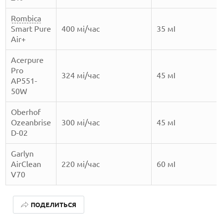
Rombica
Smart Pure
400 мі/час
35 мІ
Air+
Acerpure
Pro
324 мі/час
45 мІ
AP551-
50W
Oberhof
Ozeanbrise
300 мі/час
45 мІ
D-02
Garlyn
AirClean
220 мі/час
60 мІ
V70
ЛУЧШИЕ АВТОНОМНЫЕ ГАЗОНОКОСИЛКИ В 2026 ГОДУ
ПОДЕЛИТЬСЯ
ЛУЧШИЕ ВИДЕОРЕГИСТРАТОРЫ В 2026 ГОДУ