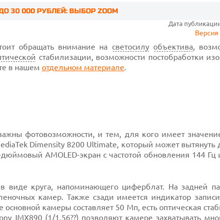
 30 000 РУБЛЕЙ: ВЫБОР ZOOM
Дата публикации:
Версия 
тоит обращать внимание на
светосилу
объектива
, возм
птической
стабилизации, возможности постобработки из
йте в нашем
отдельном материале
.
важны фотовозможности, и тем, для кого имеет значени
diaTek Dimensity 8200 Ultimate, который может вытянуть
8-дюймовый AMOLED-экран с частотой обновления 144 Гц 
виде круга, напоминающего циферблат. На задней па
леночных камер. Также сзади имеется индикатор запис
основной камеры составляет 50 Мп, есть оптическая ста
ony IMX890 (1/1.56??) позволяют камере захватывать мно