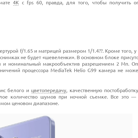
рмате
4K
с fps 60, правда, для того, чтобы получить о
ртурой f/1.65 и матрицей размером 1/1.4??. Кроме того, у
 снимках не будет «шевеленки». В основном блоке присут
й и номинальный макрообъектив разрешением 2 Мп. Оп
раничений процессора MediaTek Helio G99 камера не мож
анс белого и
цветопередачу
, качественную постобработк
лое количество шумов при ночной съемке. Все это —
емом ценовом диапазоне.