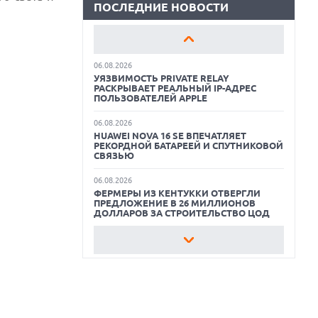
ПОСЛЕДНИЕ НОВОСТИ
06.08.2026
ОБЗОР ПЫЛЕСОСА DREAME Z40
TROUVER ПРЕДСТАВИЛ НОВЫЕ
AQUACYCLE PRO
ТЕХНОЛОГИИ ВЛАЖНОЙ УБОРКИ И
ЛИНЕЙКУ ТЕХНИКИ 2026 ГОДА
ОБЗОР МОНИТОРА MSI PRO MAX 271PHW
06.08.2026
E14
УЯЗВИМОСТЬ PRIVATE RELAY
РАСКРЫВАЕТ РЕАЛЬНЫЙ IP-АДРЕС
КАК БЕЗОПАСНО КУПИТЬ Б/У
ПОЛЬЗОВАТЕЛЕЙ APPLE
СМАРТФОН
06.08.2026
HUAWEI NOVA 16 SE ВПЕЧАТЛЯЕТ
ОБЗОР ПЫЛЕСОСА DREAME Z40
РЕКОРДНОЙ БАТАРЕЕЙ И СПУТНИКОВОЙ
AQUACYCLE PRO
СВЯЗЬЮ
ОБЗОР МОНИТОРА MSI PRO MAX 271PHW
06.08.2026
E14
ФЕРМЕРЫ ИЗ КЕНТУККИ ОТВЕРГЛИ
ПРЕДЛОЖЕНИЕ В 26 МИЛЛИОНОВ
ДОЛЛАРОВ ЗА СТРОИТЕЛЬСТВО ЦОД
06.08.2026
АНОНСИРОВАНА ДОСТУПНАЯ РЕТРО-
КОНСОЛЬ AYANEO KONKR POCKET
ADVANCE С ЭМУЛЯЦИЕЙ PS 2
06.08.2026
REDDIT ЗАПУСКАЕТ AI МОДЕРАТОРА