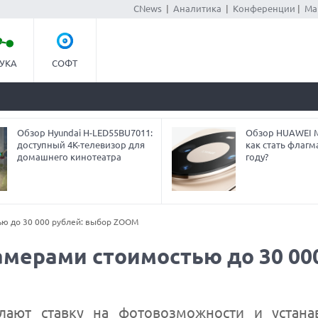
CNews
|
Аналитика
|
Конференции
|
Ма
УКА
СОФТ
Обзор Hyundai H-LED55BU7011:
Обзор HUAWEI Ma
доступный 4K-телевизор для
как стать флагм
домашнего кинотеатра
году?
ю до 30 000 рублей: выбор ZOOM
мерами стоимостью до 30 00
лают ставку на фотовозможности и устана