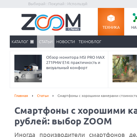
Выбирай : Покупай : Используй
ТЕХНИКА
НА
КАТАЛОГ
СТАТЬИ
НОВОСТИ
ТЕХНОБЛОГ
Обзор монитора MSI PRO MAX
271PHW E14: практичность и
визуальный комфорт
Главная
Статьи
Смартфоны с хорошими камерами стоимость
Смартфоны с хорошими ка
рублей: выбор ZOOM
Иногда производители смартфонов де