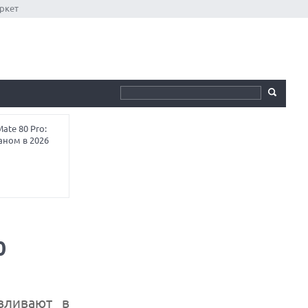
ркет
te 80 Pro:
аном в 2026
0
вливают в