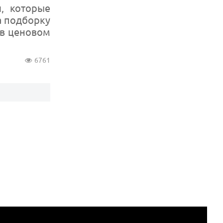
, которые
а подборку
 в ценовом
6761