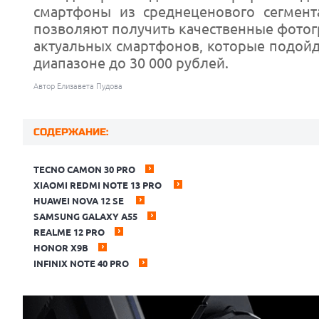
смартфоны из среднеценового сегмент
позволяют получить качественные фотог
актуальных смартфонов, которые подойд
диапазоне до 30 000 рублей.
Автор Елизавета Пудова
СОДЕРЖАНИЕ:
TECNO CAMON 30 PRO
XIAOMI REDMI NOTE 13 PRO
HUAWEI NOVA 12 SE
SAMSUNG GALAXY A55
REALME 12 PRO
HONOR X9B
INFINIX NOTE 40 PRO