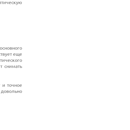
птическую
УЯЗВИМОСТЬ PRIVATE RELAY
РАСКРЫВАЕТ РЕАЛЬНЫЙ IP-АДРЕС
ПОЛЬЗОВАТЕЛЕЙ APPLE
06.08.2026
HUAWEI NOVA 16 SE ВПЕЧАТЛЯЕТ
РЕКОРДНОЙ БАТАРЕЕЙ И СПУТНИКОВОЙ
СВЯЗЬЮ
06.08.2026
 основного
ФЕРМЕРЫ ИЗ КЕНТУККИ ОТВЕРГЛИ
ствует еще
ПРЕДЛОЖЕНИЕ В 26 МИЛЛИОНОВ
ДОЛЛАРОВ ЗА СТРОИТЕЛЬСТВО ЦОД
тического
ет снимать
у и точное
 довольно