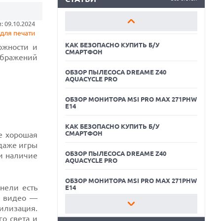
ОБЗОР МОНИТОРА MSI PRO MAX 271PHW
 09.10.2024
E14
для печати
КАК БЕЗОПАСНО КУПИТЬ Б/У
ожности и
СМАРТФОН
ображений
ОБЗОР ПЫЛЕСОСА DREAME Z40
AQUACYCLE PRO
ОБЗОР МОНИТОРА MSI PRO MAX 271PHW
E14
КАК БЕЗОПАСНО КУПИТЬ Б/У
СМАРТФОН
е хорошая
 даже игры
06.08.2026
ОБЗОР ПЫЛЕСОСА DREAME Z40
и наличие
MOOVE ПРИВЛЕКЛА $250 МЛН ЧТОБЫ
AQUACYCLE PRO
СТАТЬ КЛЮЧЕВЫМ ОПЕРАТОРОМ
ИНДУСТРИИ РОБОТАКСИ
ОБЗОР МОНИТОРА MSI PRO MAX 271PHW
нели есть
06.08.2026
E14
HUAWEI ПРЕДСТАВИЛА ПЛАНШЕТ
и видео —
MATEPAD PRO 2026 ТОЛЩИНОЙ 4,7 ММ И
билизация.
КАК БЕЗОПАСНО КУПИТЬ Б/У
12" OLED МАТРИЦЕЙ
СМАРТФОН
го света и