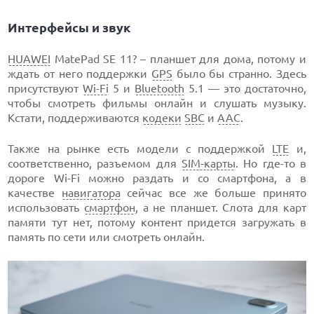
Интерфейсы и звук
HUAWEI
MatePad SE 11? – планшет для дома, потому и
ждать от него поддержки
GPS
было бы странно. Здесь
присутствуют
Wi-Fi
5 и
Bluetooth
5.1 — это достаточно,
чтобы смотреть фильмы онлайн и слушать музыку.
Кстати, поддерживаются
кодеки
SBC
и
AAC
.
Также на рынке есть модели с поддержкой
LTE
и,
соответственно, разъемом для
SIM-карты
. Но где-то в
дороге Wi-Fi можно раздать и со смартфона, а в
качестве
навигатора
сейчас все же больше принято
использовать
смартфон
, а не планшет. Слота для карт
памяти тут нет, потому контент придется загружать в
память по сети или смотреть онлайн.