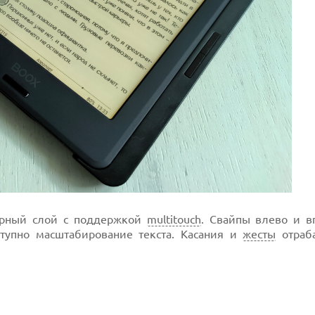
сорный слой с поддержкой
multitouch
. Свайпы влево и в
тупно масштабирование текста. Касания и
жесты
отраб