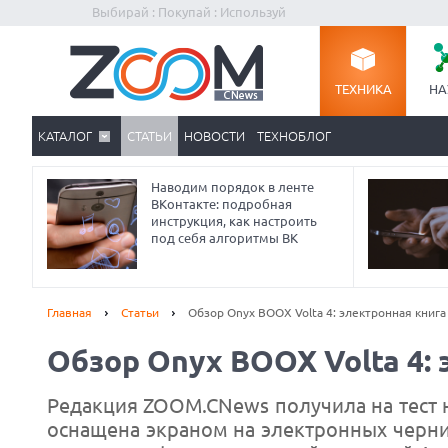
Выбирай : Покупай : Используй
ТЕХНИКА
НА
КАТАЛОГ
СТАТЬИ
НОВОСТИ
ТЕХНОБЛОГ
Наводим порядок в ленте
ВКонтакте: подробная
инструкция, как настроить
под себя алгоритмы ВК
Главная
Статьи
Обзор Onyx BOOX Volta 4: электронная книга
Обзор Onyx BOOX Volta 4: 
Редакция ZOOM.CNews получила на тест 
оснащена экраном на электронных чернил