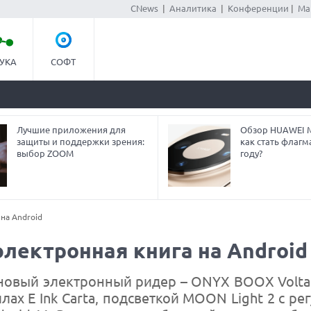
CNews
|
Аналитика
|
Конференции
|
Ма
УКА
СОФТ
Лучшие приложения для
Обзор HUAWEI Ma
защиты и поддержки зрения:
как стать флагм
выбор ZOOM
году?
 на Android
электронная книга на Android
новый электронный ридер – ONYX BOOX Volta
ах E Ink Carta, подсветкой MOON Light 2 с ре