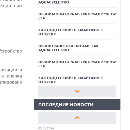
AQUACYCLE PRO
нкции при
ОБЗОР МОНИТОРА MSI PRO MAX 271PHW
E14
КАК ПОДГОТОВИТЬ СМАРТФОН К
ОТПУСКУ
ОБЗОР ПЫЛЕСОСА DREAME Z40
AQUACYCLE PRO
Устройство
05.08.2026
ОБЗОР МОНИТОРА MSI PRO MAX 271PHW
РЕКОРДНАЯ ВЫРУЧКА AMD ЗА СЧЕТ
E14
ДАТА-ЦЕНТРОВ КОМПЕНСИРУЕТ СПАД
игации, а
ИГРОВОГО СЕГМЕНТА
на кнопка
КАК ПОДГОТОВИТЬ СМАРТФОН К
ализовано
05.08.2026
ОТПУСКУ
NOTHING ПРЕДСТАВИЛА НАУШНИКИ
CMF CLIP PRO С ПОДДЕРЖКОЙ LDAC И
ОБЗОР ПЫЛЕСОСА DREAME Z40
ЗАЩИТОЙ ОТ ВЛАГИ
AQUACYCLE PRO
ПОСЛЕДНИЕ НОВОСТИ
05.08.2026
ОБЗОР МОНИТОРА MSI PRO MAX 271PHW
WISPR FLOW ПРЕДСТАВИЛА
E14
ИНСТРУМЕНТ ДЛЯ ЗАПИСИ ЗАМЕТОК С
СОВЕЩАНИЙ В СТИЛЕ GRANOLA
КАК ПОДГОТОВИТЬ СМАРТФОН К
05.08.2026
ОТПУСКУ