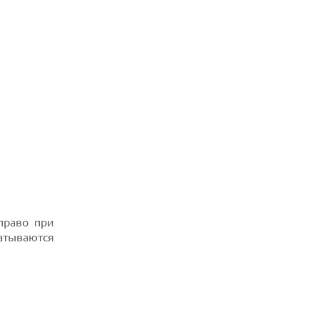
MAX С ОГРОМНОЙ БАТАРЕЕЙ И НОВЫМ
ПРОЦЕССОРОМ
05.08.2026
KIOXIA И SANDISK ПРЕДСТАВИЛИ
ФЛЕШ-ПАМЯТЬ 3D NAND С РЕКОРДНОЙ
ПЛОТНОСТЬЮ
право при
атываются