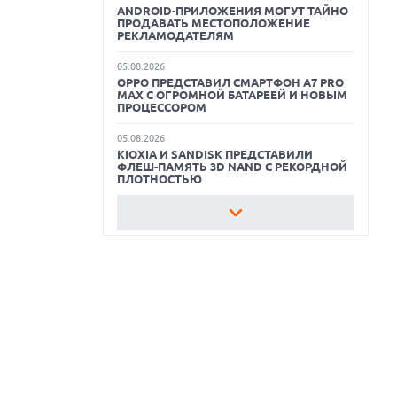
ANDROID-ПРИЛОЖЕНИЯ МОГУТ ТАЙНО
ПРОДАВАТЬ МЕСТОПОЛОЖЕНИЕ
ОБЗОР ПЫЛЕСОСА DREAME Z40
РЕКЛАМОДАТЕЛЯМ
AQUACYCLE PRO
05.08.2026
OPPO ПРЕДСТАВИЛ СМАРТФОН A7 PRO
ОБЗОР МОНИТОРА MSI PRO MAX 271PHW
MAX С ОГРОМНОЙ БАТАРЕЕЙ И НОВЫМ
E14
ПРОЦЕССОРОМ
КАК ПОДГОТОВИТЬ СМАРТФОН К
05.08.2026
ОТПУСКУ
KIOXIA И SANDISK ПРЕДСТАВИЛИ
ФЛЕШ-ПАМЯТЬ 3D NAND С РЕКОРДНОЙ
ПЛОТНОСТЬЮ
05.08.2026
РЕЙТИНГ САМЫХ
ПРОИЗВОДИТЕЛЬНЫХ СМАРТФОНОВ
АВГУСТА 2026 ГОДА
05.08.2026
США ГОТОВЯТСЯ ЗАПРЕТИТЬ ИМПОРТ
КИТАЙСКИХ ОПТИЧЕСКИХ
ТРАНСИВЕРОВ
05.08.2026
ANTHROPIC ЗАКЛЮЧАЕТ СОГЛАШЕНИЕ
НА $10 МЛРД С ОБЛАЧНЫМ СТАРТАПОМ
VOLTA