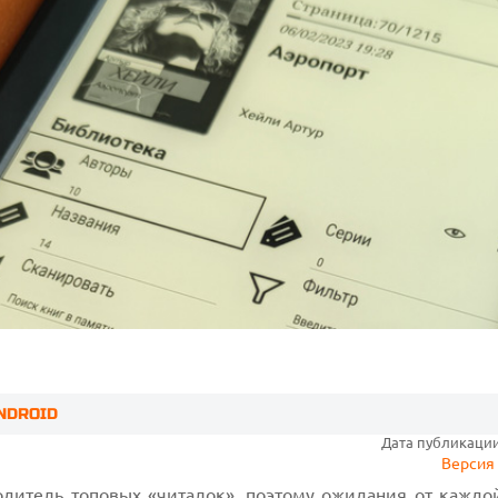
ANDROID
Дата публикации:
Версия 
одитель топовых «читалок», поэтому ожидания от каждо