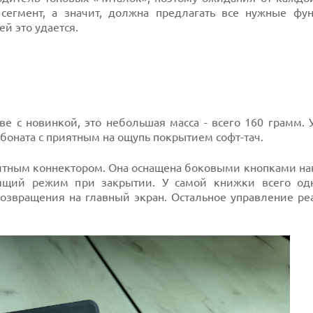
сегмент, а значит, должна предлагать все нужные фу
й это удается.
е с новинкой, это небольшая масса - всего 160 грамм. 
боната с приятным на ощупь покрытием софт-тач.
итным коннектором. Она оснащена боковыми кнопками нав
пящий режим при закрытии. У самой книжки всего од
возвращения на главный экран. Остальное управление ре