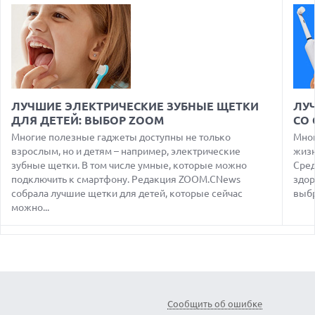
ANTHROPIC ЗАКЛЮЧАЕТ СОГЛАШЕНИЕ НА $10 МЛРД С
ОБЛАЧНЫМ СТАРТАПОМ VOLTA
05.08.2026
ПРИБЫЛЬ SPACEX ОТ ИИ ПРЕВЫСИЛА ДОХОДЫ ОТ
КОСМИЧЕСКИХ ОПЕРАЦИЙ
05.08.2026
РЕКОРДНАЯ ВЫРУЧКА AMD ЗА СЧЕТ ДАТА-ЦЕНТРОВ
ЛУЧШИЕ ЭЛЕКТРИЧЕСКИЕ ЗУБНЫЕ ЩЕТКИ
ЛУ
КОМПЕНСИРУЕТ СПАД ИГРОВОГО СЕГМЕНТА
ДЛЯ ДЕТЕЙ: ВЫБОР ZOOM
СО
05.08.2026
Многие полезные гаджеты доступны не только
Мног
NOTHING ПРЕДСТАВИЛА НАУШНИКИ CMF CLIP PRO С
взрослым, но и детям – например, электрические
жизн
ПОДДЕРЖКОЙ LDAC И ЗАЩИТОЙ ОТ ВЛАГИ
зубные щетки. В том числе умные, которые можно
Сред
подключить к смартфону. Редакция ZOOM.CNews
здор
05.08.2026
WISPR FLOW ПРЕДСТАВИЛА ИНСТРУМЕНТ ДЛЯ ЗАПИСИ
собрала лучшие щетки для детей, которые сейчас
выбр
ЗАМЕТОК С СОВЕЩАНИЙ В СТИЛЕ GRANOLA
можно...
05.08.2026
ANDROID-ПРИЛОЖЕНИЯ МОГУТ ТАЙНО ПРОДАВАТЬ
МЕСТОПОЛОЖЕНИЕ РЕКЛАМОДАТЕЛЯМ
05.08.2026
OPPO ПРЕДСТАВИЛ СМАРТФОН A7 PRO MAX С ОГРОМНОЙ
БАТАРЕЕЙ И НОВЫМ ПРОЦЕССОРОМ
Сообщить об ошибке