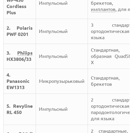
WP-450
Импульсный
брекетов, 
Cordless
имплантов
, для я
Plus
3 стандартн
2. Polaris
Импульсный
ортодонтическая,
PWF 0201
языка
Стандартная,
3.
Philips
Импульсный
образная QuadSt
HX3806/33
X
4.
Стандартная, 
Panasonic
Микропузырьковый
брекетов
EW1313
2 стандартн
5. Revyline
ортодонтическая,
Импульсный
RL 450
пародонтологичес
для языка
2 стандартные, 