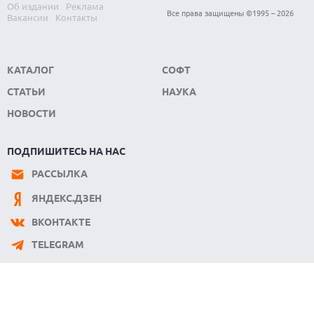
05.08.2026
KIOXIA И SANDISK ПРЕДСТАВИЛИ ФЛЕШ-ПАМЯТЬ 3D NAND
Все права защищены ©1995 – 2026
Об издании
Реклама
С РЕКОРДНОЙ ПЛОТНОСТЬЮ
Вакансии
Контакты
КАТАЛОГ
СОФТ
СТАТЬИ
НАУКА
НОВОСТИ
ПОДПИШИТЕСЬ НА НАС
РАССЫЛКА
ЯНДЕКС.ДЗЕН
ВКОНТАКТЕ
TELEGRAM