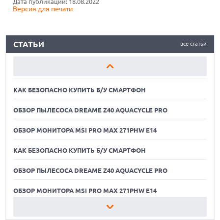
Дата публикации: 18.08.2022
Версия для печати
ОБЗОР МОНИТОРА MSI PRO MAX 271PHW E14
КАК БЕЗОПАСНО КУПИТЬ Б/У СМАРТФОН
СТАТЬИ
все статьи
ОБЗОР ПЫЛЕСОСА DREAME Z40 AQUACYCLE PRO
ОБЗОР МОНИТОРА MSI PRO MAX 271PHW E14
КАК БЕЗОПАСНО КУПИТЬ Б/У СМАРТФОН
ОБЗОР ПЫЛЕСОСА DREAME Z40 AQUACYCLE PRO
ОБЗОР МОНИТОРА MSI PRO MAX 271PHW E14
КАК БЕЗОПАСНО КУПИТЬ Б/У СМАРТФОН
ОБЗОР ПЫЛЕСОСА DREAME Z40 AQUACYCLE PRO
05.08.2026
РЕКОРДНАЯ ВЫРУЧКА AMD ЗА СЧЕТ ДАТА-ЦЕНТРОВ
КОМПЕНСИРУЕТ СПАД ИГРОВОГО СЕГМЕНТА
ОБЗОР МОНИТОРА MSI PRO MAX 271PHW E14
05.08.2026
КАК БЕЗОПАСНО КУПИТЬ Б/У СМАРТФОН
NOTHING ПРЕДСТАВИЛА НАУШНИКИ CMF CLIP PRO С
ПОДДЕРЖКОЙ LDAC И ЗАЩИТОЙ ОТ ВЛАГИ