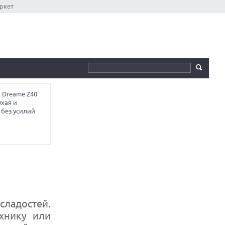
ркет
 Dreame Z40
ухая и
 без усилий
сладостей.
хнику или