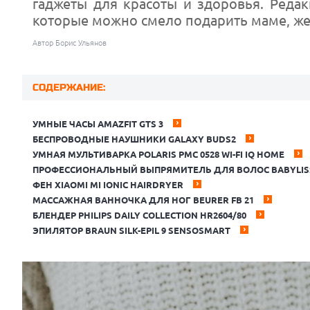
гаджеты для красоты и здоровья. Реда
которые можно смело подарить маме, жен
Автор Борис Ульянов
СОДЕРЖАНИЕ:
УМНЫЕ ЧАСЫ AMAZFIT GTS 3
БЕСПРОВОДНЫЕ НАУШНИКИ GALAXY BUDS2
УМНАЯ МУЛЬТИВАРКА POLARIS PMC 0528 WI-FI IQ HOME
ПРОФЕССИОНАЛЬНЫЙ ВЫПРЯМИТЕЛЬ ДЛЯ ВОЛОС BABYLISS E
ФЕН XIAOMI MI IONIC HAIRDRYER
МАССАЖНАЯ ВАННОЧКА ДЛЯ НОГ BEURER FB 21
БЛЕНДЕР PHILIPS DAILY COLLECTION HR2604/80
ЭПИЛЯТОР BRAUN SILK-EPIL 9 SENSOSMART