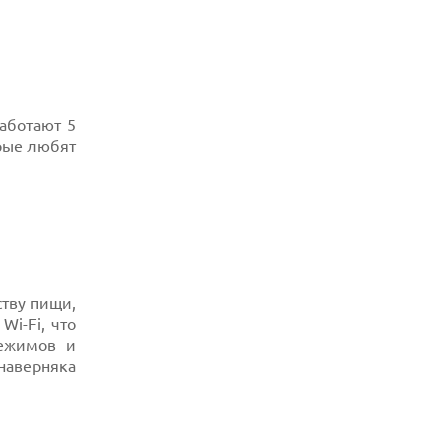
аботают 5
орые любят
ству пищи,
Wi-Fi, что
режимов и
наверняка