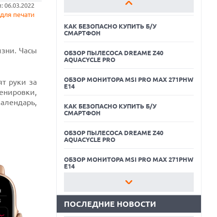
 06.03.2022
E14
для печати
КАК БЕЗОПАСНО КУПИТЬ Б/У
СМАРТФОН
зни. Часы
ОБЗОР ПЫЛЕСОСА DREAME Z40
AQUACYCLE PRO
ОБЗОР МОНИТОРА MSI PRO MAX 271PHW
т руки за
E14
енировки,
календарь,
КАК БЕЗОПАСНО КУПИТЬ Б/У
СМАРТФОН
06.08.2026
ОБЗОР ПЫЛЕСОСА DREAME Z40
MOOVE ПРИВЛЕКЛА $250 МЛН ЧТОБЫ
AQUACYCLE PRO
СТАТЬ КЛЮЧЕВЫМ ОПЕРАТОРОМ
ИНДУСТРИИ РОБОТАКСИ
ОБЗОР МОНИТОРА MSI PRO MAX 271PHW
06.08.2026
E14
HUAWEI ПРЕДСТАВИЛА ПЛАНШЕТ
MATEPAD PRO 2026 ТОЛЩИНОЙ 4,7 ММ И
КАК БЕЗОПАСНО КУПИТЬ Б/У
12" OLED МАТРИЦЕЙ
СМАРТФОН
ПОСЛЕДНИЕ НОВОСТИ
06.08.2026
ОБЗОР ПЫЛЕСОСА DREAME Z40
TROUVER ПРЕДСТАВИЛ НОВЫЕ