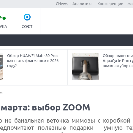
CNews
|
Аналитика
|
Конференции
|
Ма
УКА
СОФТ
Обзор HUAWEI Mate 80 Pro:
Обзор пылесоса
как стать флагманом в 2026
AquaCycle Pro: с
году?
влажная уборка
OM
8 марта: выбор ZOOM
 не банальная веточка мимозы с коробкой 
едпочитают полезные подарки – умную те