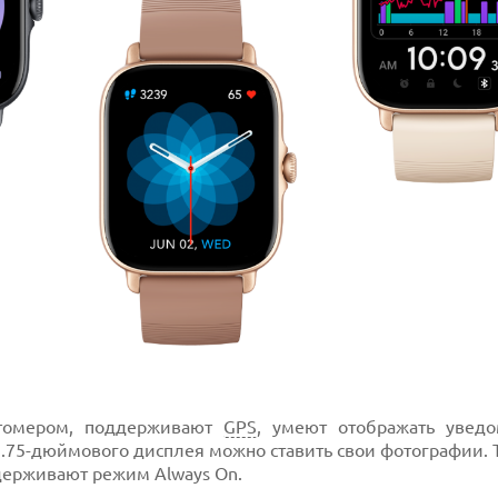
томером, поддерживают
GPS
, умеют отображать увед
 1.75-дюймового дисплея можно ставить свои фотографии. 
держивают режим Always On.