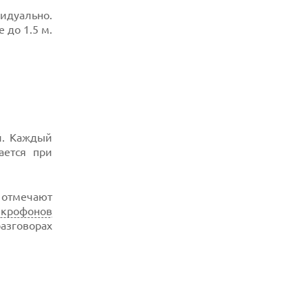
06.08.2026
идуально.
ИИ-МОДЕЛИ OPENAI СОЗДАЛИ СЕТЬ
 до 1.5 м.
ДЛЯ ОБХОДА ИЗОЛЯЦИИ ТЕСТОВОЙ
СРЕДЫ
06.08.2026
ИИ-ПОИСК SHOPIFY УВЕЛИЧИЛ ТРАФИК
И ПРОДАЖИ В ТРИ РАЗА
06.08.2026
MOOVE ПРИВЛЕКЛА $250 МЛН ЧТОБЫ
СТАТЬ КЛЮЧЕВЫМ ОПЕРАТОРОМ
й. Каждый
ИНДУСТРИИ РОБОТАКСИ
ается при
06.08.2026
HUAWEI ПРЕДСТАВИЛА ПЛАНШЕТ
MATEPAD PRO 2026 ТОЛЩИНОЙ 4,7 ММ И
и отмечают
12" OLED МАТРИЦЕЙ
крофонов
06.08.2026
азговорах
TROUVER ПРЕДСТАВИЛ НОВЫЕ
ТЕХНОЛОГИИ ВЛАЖНОЙ УБОРКИ И
ЛИНЕЙКУ ТЕХНИКИ 2026 ГОДА
06.08.2026
УЯЗВИМОСТЬ PRIVATE RELAY
РАСКРЫВАЕТ РЕАЛЬНЫЙ IP-АДРЕС