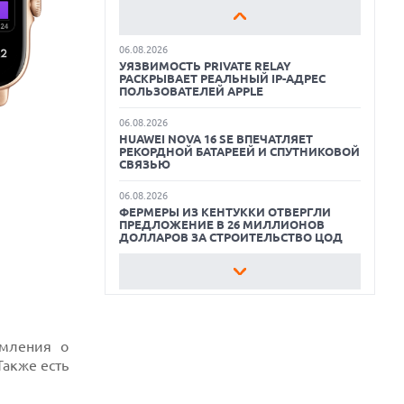
AQUACYCLE PRO
ТЕХНОЛОГИИ ВЛАЖНОЙ УБОРКИ И
ЛИНЕЙКУ ТЕХНИКИ 2026 ГОДА
ОБЗОР МОНИТОРА MSI PRO MAX 271PHW
06.08.2026
E14
УЯЗВИМОСТЬ PRIVATE RELAY
РАСКРЫВАЕТ РЕАЛЬНЫЙ IP-АДРЕС
КАК БЕЗОПАСНО КУПИТЬ Б/У
ПОЛЬЗОВАТЕЛЕЙ APPLE
СМАРТФОН
06.08.2026
HUAWEI NOVA 16 SE ВПЕЧАТЛЯЕТ
ОБЗОР ПЫЛЕСОСА DREAME Z40
РЕКОРДНОЙ БАТАРЕЕЙ И СПУТНИКОВОЙ
AQUACYCLE PRO
СВЯЗЬЮ
ОБЗОР МОНИТОРА MSI PRO MAX 271PHW
06.08.2026
E14
ФЕРМЕРЫ ИЗ КЕНТУККИ ОТВЕРГЛИ
ПРЕДЛОЖЕНИЕ В 26 МИЛЛИОНОВ
ДОЛЛАРОВ ЗА СТРОИТЕЛЬСТВО ЦОД
06.08.2026
АНОНСИРОВАНА ДОСТУПНАЯ РЕТРО-
КОНСОЛЬ AYANEO KONKR POCKET
ADVANCE С ЭМУЛЯЦИЕЙ PS 2
06.08.2026
омления о
REDDIT ЗАПУСКАЕТ AI МОДЕРАТОРА
Также есть
RULES HUB И МЕНЯЕТ ПРАВИЛА ДЛЯ
РАЗРАБОТЧИКОВ