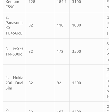
Xenium
128
184.1
3100
FM
E590
пл
2.
Фо
Panasonic
со
32
110
1000
KX-
сл
TU456RU
ап
З
3.
teXet
ка
32
172
3500
TM-530R
Po
пл
Фо
FM
4.
Nokia
по
230 Dual
32
92
1200
в
Sim
ре
вр
Фо
5.
32
103
1400
FM