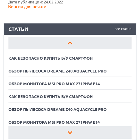
Дата публикации: 24.02.2022
Версия для печати
ОБЗОР МОНИТОРА MSI PRO MAX 271PHW E14
КАК БЕЗОПАСНО КУПИТЬ Б/У СМАРТФОН
СТАТЬИ
все статьи
ОБЗОР ПЫЛЕСОСА DREAME Z40 AQUACYCLE PRO
ОБЗОР МОНИТОРА MSI PRO MAX 271PHW E14
КАК БЕЗОПАСНО КУПИТЬ Б/У СМАРТФОН
ОБЗОР ПЫЛЕСОСА DREAME Z40 AQUACYCLE PRO
ОБЗОР МОНИТОРА MSI PRO MAX 271PHW E14
КАК БЕЗОПАСНО КУПИТЬ Б/У СМАРТФОН
ОБЗОР ПЫЛЕСОСА DREAME Z40 AQUACYCLE PRO
06.08.2026
MOOVE ПРИВЛЕКЛА $250 МЛН ЧТОБЫ СТАТЬ КЛЮЧЕВЫМ
ОПЕРАТОРОМ ИНДУСТРИИ РОБОТАКСИ
ОБЗОР МОНИТОРА MSI PRO MAX 271PHW E14
06.08.2026
КАК БЕЗОПАСНО КУПИТЬ Б/У СМАРТФОН
HUAWEI ПРЕДСТАВИЛА ПЛАНШЕТ MATEPAD PRO 2026