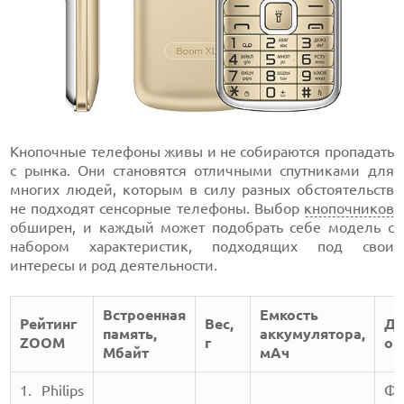
Кнопочные телефоны живы и не собираются пропадать
с рынка. Они становятся отличными спутниками для
многих людей, которым в силу разных обстоятельств
не подходят сенсорные телефоны. Выбор
кнопочников
обширен, и каждый может подобрать себе модель с
набором характеристик, подходящих под свои
интересы и род деятельности.
Встроенная
Емкость
Рейтинг
Вес,
До
память,
аккумулятора,
ZOOM
г
оп
Мбайт
мАч
1. Philips
Фо