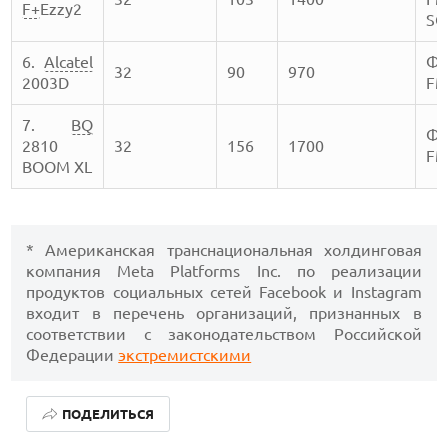
F+
Ezzy2
SO
6.
Alcatel
Фо
32
90
970
2003D
FM
7.
BQ
Фо
2810
32
156
1700
FM
BOOM XL
* Американская транснациональная холдинговая
компания Meta Platforms Inc. по реализации
продуктов социальных сетей Facebook и Instagram
входит в перечень организаций, признанных в
соответствии с законодательством Российской
Федерации
экстремистскими
КАК БЕЗОПАСНО КУПИТЬ Б/У СМАРТФОН
ПОДЕЛИТЬСЯ
ОБЗОР ПЫЛЕСОСА DREAME Z40 AQUACYCLE PRO