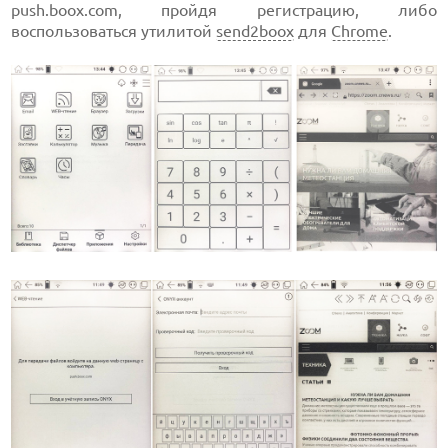
push.boox.com, пройдя регистрацию, либо
воспользоваться утилитой
send2boox
для
Chrome
.