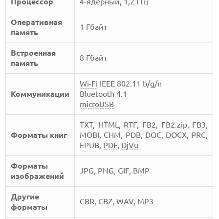
Процессор
4-ядерный, 1,2 ГГц
Оперативная
1 Гбайт
память
Встроенная
8 Гбайт
память
Wi-Fi
IEEE 802.11 b/g/n
Коммуникации
Bluetooth 4.1
microUSB
TXT, HTML, RTF, FB2, FB2.zip, FB3,
Форматы книг
MOBI, CHM, PDB, DOC, DOCX, PRC,
EPUB,
PDF
,
DjVu
Форматы
JPG, PNG, GIF, BMP
изображений
Другие
CBR, CBZ, WAV, MP3
форматы