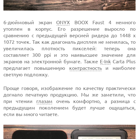
6-дюймовый экран
ONYX
BOOX Faust 4 немного
утоплен в корпус. Его разрешение выросло по
сравнению с предыдущей версией ридера до 1448 х
1072 точек. Так как диагональ дисплея не менялась, то
увеличилась плотность пикселей: теперь она
составляет 300 ppi и это наивысшее значение для
экранов на электронной бумаге. Также
E-Ink
Carta Plus
предлагает повышенную
контрастность
и наиболее
светлую подложку.
Проще говоря, изображение по качеству практически
догнало печатную продукцию. Мы же заметили, что
при чтении
глазам
очень комфортно, а разница с
предыдущим поколением будет лучше ощущаться,
если вы много читаете.