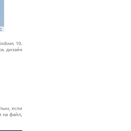
ndows 10.
рь дизайн
тым, если
 на файл,