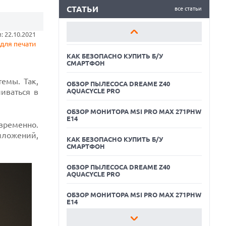
ОБЗОР ПЫЛЕСОСА DREAME Z40
AQUACYCLE PRO
СТАТЬИ
все статьи
ОБЗОР МОНИТОРА MSI PRO MAX 271PHW
 22.10.2021
E14
для печати
КАК БЕЗОПАСНО КУПИТЬ Б/У
СМАРТФОН
емы. Так,
ОБЗОР ПЫЛЕСОСА DREAME Z40
иваться в
AQUACYCLE PRO
ОБЗОР МОНИТОРА MSI PRO MAX 271PHW
E14
временно.
иложений,
КАК БЕЗОПАСНО КУПИТЬ Б/У
СМАРТФОН
06.08.2026
ОБЗОР ПЫЛЕСОСА DREAME Z40
MOOVE ПРИВЛЕКЛА $250 МЛН ЧТОБЫ
AQUACYCLE PRO
СТАТЬ КЛЮЧЕВЫМ ОПЕРАТОРОМ
ИНДУСТРИИ РОБОТАКСИ
ОБЗОР МОНИТОРА MSI PRO MAX 271PHW
06.08.2026
E14
HUAWEI ПРЕДСТАВИЛА ПЛАНШЕТ
MATEPAD PRO 2026 ТОЛЩИНОЙ 4,7 ММ И
КАК БЕЗОПАСНО КУПИТЬ Б/У
12" OLED МАТРИЦЕЙ