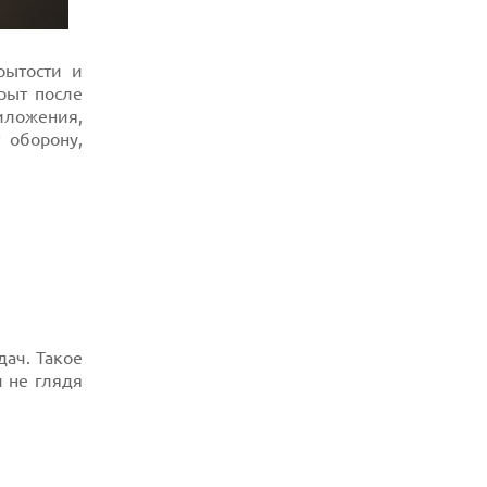
REDDIT ЗАПУСКАЕТ AI МОДЕРАТОРА
RULES HUB И МЕНЯЕТ ПРАВИЛА ДЛЯ
РАЗРАБОТЧИКОВ
рытости и
06.08.2026
рыт после
ИИ-МОДЕЛИ OPENAI СОЗДАЛИ СЕТЬ
ДЛЯ ОБХОДА ИЗОЛЯЦИИ ТЕСТОВОЙ
иложения,
СРЕДЫ
 оборону,
06.08.2026
ИИ-ПОИСК SHOPIFY УВЕЛИЧИЛ ТРАФИК
И ПРОДАЖИ В ТРИ РАЗА
06.08.2026
MOOVE ПРИВЛЕКЛА $250 МЛН ЧТОБЫ
СТАТЬ КЛЮЧЕВЫМ ОПЕРАТОРОМ
ИНДУСТРИИ РОБОТАКСИ
06.08.2026
HUAWEI ПРЕДСТАВИЛА ПЛАНШЕТ
дач. Такое
MATEPAD PRO 2026 ТОЛЩИНОЙ 4,7 ММ И
12" OLED МАТРИЦЕЙ
 не глядя
06.08.2026
TROUVER ПРЕДСТАВИЛ НОВЫЕ
ТЕХНОЛОГИИ ВЛАЖНОЙ УБОРКИ И
ЛИНЕЙКУ ТЕХНИКИ 2026 ГОДА