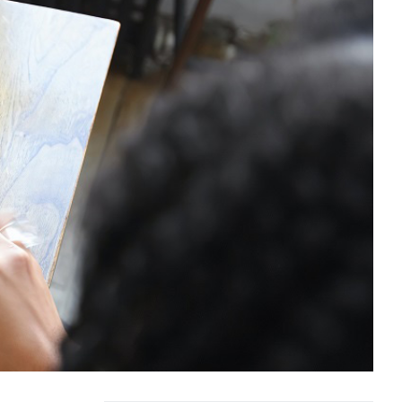
КАК БЕЗОПАСНО КУПИТЬ Б/У
СМАРТФОН
ОБЗОР ПЫЛЕСОСА DREAME Z40
AQUACYCLE PRO
ОБЗОР МОНИТОРА MSI PRO MAX 271PHW
E14
КАК БЕЗОПАСНО КУПИТЬ Б/У
СМАРТФОН