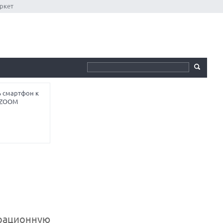
ркет
ь смартфон к
ы ZOOM
ерационную