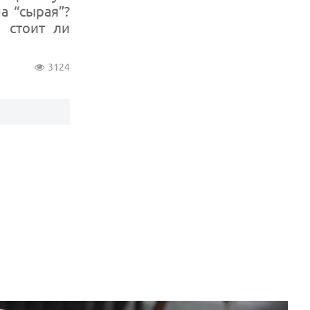
а “сырая”?
 стоит ли
3124