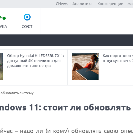
CNews
|
Аналитика
|
Конференции
|
Ма
УКА
СОФТ
Обзор Hyundai H-LED55BU7011:
Как подготовит
доступный 4K-телевизор для
отпуску: совет
домашнего кинотеатра
 обновлять систему
dows 11: стоит ли обновлять
йчас – надо ли (и кому) обновлять свою оп