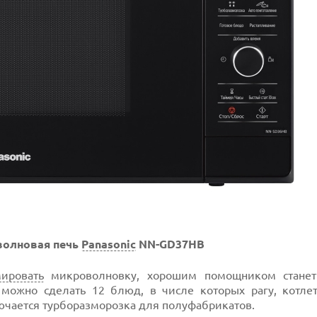
волновая печь
Panasonic
NN-GD37HB
ировать
микроволновку, хорошим помощником станет
ожно сделать 12 блюд, в числе которых рагу, котлет
ючается турборазморозка для полуфабрикатов.