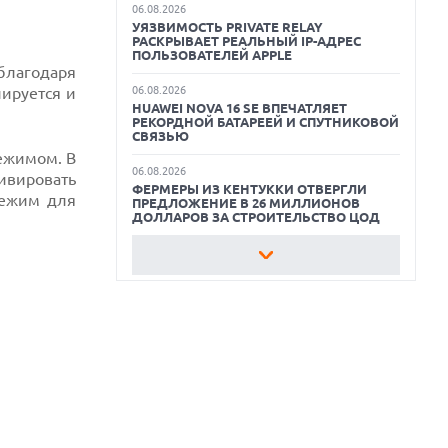
ОБЗОР ПЫЛЕСОСА DREAME Z40
06.08.2026
AQUACYCLE PRO
УЯЗВИМОСТЬ PRIVATE RELAY
РАСКРЫВАЕТ РЕАЛЬНЫЙ IP-АДРЕС
ЛУЧШИЕ ВИДЕОРЕГИСТРАТОРЫ В 2026
ПОЛЬЗОВАТЕЛЕЙ APPLE
ГОДУ
благодаря
ируется и
06.08.2026
HUAWEI NOVA 16 SE ВПЕЧАТЛЯЕТ
КАК БЕЗОПАСНО КУПИТЬ Б/У
РЕКОРДНОЙ БАТАРЕЕЙ И СПУТНИКОВОЙ
СМАРТФОН
СВЯЗЬЮ
режимом. В
ОБЗОР ПЫЛЕСОСА DREAME Z40
06.08.2026
ивировать
AQUACYCLE PRO
ФЕРМЕРЫ ИЗ КЕНТУККИ ОТВЕРГЛИ
режим для
ПРЕДЛОЖЕНИЕ В 26 МИЛЛИОНОВ
ДОЛЛАРОВ ЗА СТРОИТЕЛЬСТВО ЦОД
06.08.2026
АНОНСИРОВАНА ДОСТУПНАЯ РЕТРО-
КОНСОЛЬ AYANEO KONKR POCKET
ADVANCE С ЭМУЛЯЦИЕЙ PS 2
06.08.2026
REDDIT ЗАПУСКАЕТ AI МОДЕРАТОРА
RULES HUB И МЕНЯЕТ ПРАВИЛА ДЛЯ
РАЗРАБОТЧИКОВ
06.08.2026
ИИ-МОДЕЛИ OPENAI СОЗДАЛИ СЕТЬ
ДЛЯ ОБХОДА ИЗОЛЯЦИИ ТЕСТОВОЙ