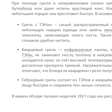
При помощи гриля в микроволновке можно запе
бутерброд или даже испечь хрустящий кекс. К
небольшие порции она приготовит быстро. В основн
Гриль с ТЭНом – самый распространенный
небольшую порцию курицы или запечь
ово
элементы, занимающие много места. Также
слишком удобно чистить.
Кварцевый гриль —
инфракрасные
лампы, з
ТЭНы
, не занимают места, поэтому в микр
очищаются сами: за счёт высокой температуры 
достаточно протереть тряпкой. Нагревательн
отмечают, что блюда на кварцевом гриле полу
Гибридный гриль состоит из ТЭНов и кварцев
Next
пищу быстрее и сохранить тем самым сочность
В нашем обзоре лучших моделей 2021 года мы рас
Prev