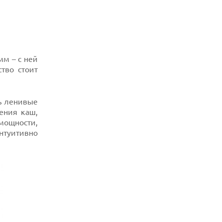
HUAWEI NOVA 16 SE ВПЕЧАТЛЯЕТ
РЕКОРДНОЙ БАТАРЕЕЙ И СПУТНИКОВОЙ
СВЯЗЬЮ
06.08.2026
ФЕРМЕРЫ ИЗ КЕНТУККИ ОТВЕРГЛИ
ПРЕДЛОЖЕНИЕ В 26 МИЛЛИОНОВ
мм – с ней
ДОЛЛАРОВ ЗА СТРОИТЕЛЬСТВО ЦОД
тво стоит
ть ленивые
ения каш,
мощности,
интуитивно