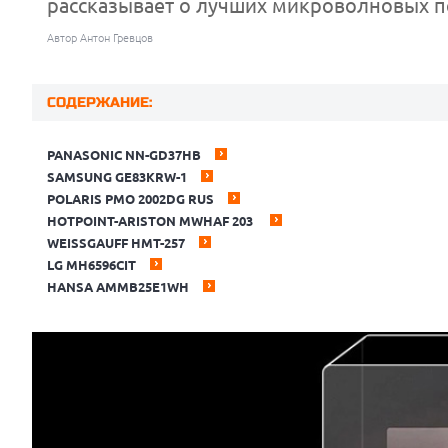
рассказывает о лучших микроволновых пе
Автор Антон Гревцов
СОДЕРЖАНИЕ:
PANASONIC NN-GD37HB
SAMSUNG GE83KRW-1
POLARIS PMO 2002DG RUS
HOTPOINT-ARISTON MWHAF 203
WEISSGAUFF HMT-257
LG MH6596CIT
HANSA AMMB25E1WH