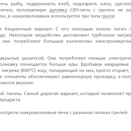
чь рыбу, подрумянить хлеб, поджарить мясо, сделат
онечно, полноценную
духовку
СВЧ-печь с грилем не за
ом, в микроволновках используется три типа
гриля
:
 и бюджетный вариант. С его помощью можно легко 
щи
. Некоторое неудобство доставляют трубчатые нагре
 они потребляют большое количество электроэнерги
акрытые решеткой. Они потребляют меньше электриче
оволновку помещается больше еды. Вдобавок кварцевые
нагрева (800°С) жир, попадающий на них, просто сгорает,
ые элементы обеспечивают равномерную прожарку, а пол
чаются вкуснее.
ой лампы. Самый дорогой вариант, который позволяет пр
 продукта.
смотрели микроволновые печи с разными типами грилей.