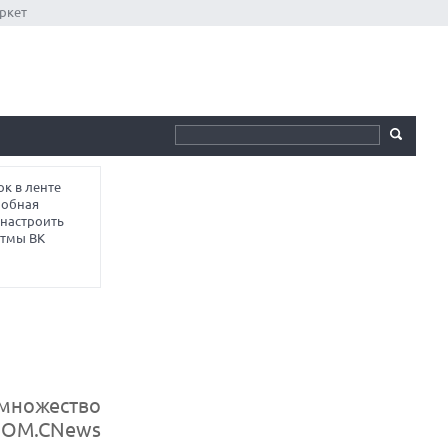
ркет
к в ленте
робная
 настроить
итмы ВК
 множество
ZOOM.CNews