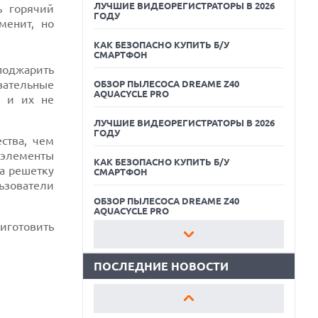
ЛУЧШИЕ ВИДЕОРЕГИСТРАТОРЫ В 2026
ь горячий
ГОДУ
менит, но
КАК БЕЗОПАСНО КУПИТЬ Б/У
СМАРТФОН
поджарить
вательные
ОБЗОР ПЫЛЕСОСА DREAME Z40
AQUACYCLE PRO
и и их не
ЛУЧШИЕ ВИДЕОРЕГИСТРАТОРЫ В 2026
ГОДУ
ства, чем
06.08.2026
 элементы
КАК БЕЗОПАСНО КУПИТЬ Б/У
MOOVE ПРИВЛЕКЛА $250 МЛН ЧТОБЫ
 а решетку
СМАРТФОН
СТАТЬ КЛЮЧЕВЫМ ОПЕРАТОРОМ
ьзователи
ИНДУСТРИИ РОБОТАКСИ
ОБЗОР ПЫЛЕСОСА DREAME Z40
06.08.2026
AQUACYCLE PRO
HUAWEI ПРЕДСТАВИЛА ПЛАНШЕТ
иготовить
MATEPAD PRO 2026 ТОЛЩИНОЙ 4,7 ММ И
ЛУЧШИЕ ВИДЕОРЕГИСТРАТОРЫ В 2026
12" OLED МАТРИЦЕЙ
ГОДУ
ПОСЛЕДНИЕ НОВОСТИ
06.08.2026
КАК БЕЗОПАСНО КУПИТЬ Б/У
TROUVER ПРЕДСТАВИЛ НОВЫЕ
СМАРТФОН
ТЕХНОЛОГИИ ВЛАЖНОЙ УБОРКИ И
ЛИНЕЙКУ ТЕХНИКИ 2026 ГОДА