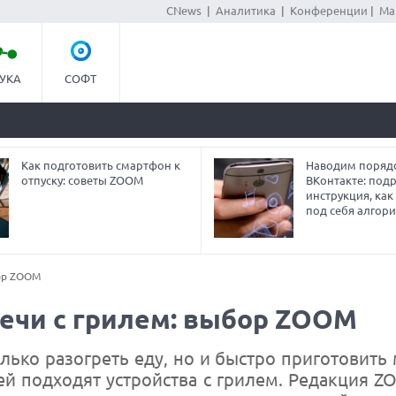
CNews
|
Аналитика
|
Конференции
|
Ма
УКА
СОФТ
Как подготовить смартфон к
Наводим порядо
отпуску: советы ZOOM
ВКонтакте: под
инструкция, как
под себя алгор
ор ZOOM
ечи с грилем: выбор ZOOM
ко разогреть еду, но и быстро приготовить
лей подходят устройства с грилем. Редакция 