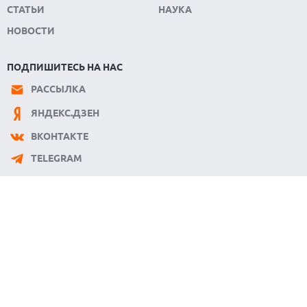
СТАТЬИ
НАУКА
05.08.2026
NOTHING ПРЕДСТАВИЛА НАУШНИКИ CMF CLIP PRO С
НОВОСТИ
ПОДДЕРЖКОЙ LDAC И ЗАЩИТОЙ ОТ ВЛАГИ
05.08.2026
ПОДПИШИТЕСЬ НА НАС
WISPR FLOW ПРЕДСТАВИЛА ИНСТРУМЕНТ ДЛЯ ЗАПИСИ
ЗАМЕТОК С СОВЕЩАНИЙ В СТИЛЕ GRANOLA
РАССЫЛКА
05.08.2026
ЯНДЕКС.ДЗЕН
ANDROID-ПРИЛОЖЕНИЯ МОГУТ ТАЙНО ПРОДАВАТЬ
МЕСТОПОЛОЖЕНИЕ РЕКЛАМОДАТЕЛЯМ
ВКОНТАКТЕ
05.08.2026
TELEGRAM
OPPO ПРЕДСТАВИЛ СМАРТФОН A7 PRO MAX С ОГРОМНОЙ
БАТАРЕЕЙ И НОВЫМ ПРОЦЕССОРОМ
05.08.2026
KIOXIA И SANDISK ПРЕДСТАВИЛИ ФЛЕШ-ПАМЯТЬ 3D NAND
С РЕКОРДНОЙ ПЛОТНОСТЬЮ