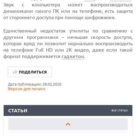
Звук с компьютера может воспроизводиться
динамиками самого ПК или на телефоне, есть защита
от стороннего доступа при помощи шифрования.
Единственный недостаток утилиты по сравнению с
другими программами – меньшая скорость доступа,
которая вряд ли позволит нормально воспроизводить
на телефоне Full HD или 2K видео, даже если такой
формат поддерживается
гаджетом
.
КАК БЕЗОПАСНО КУПИТЬ Б/У СМАРТФОН
ПОДЕЛИТЬСЯ
ОБЗОР ПЫЛЕСОСА DREAME Z40 AQUACYCLE PRO
Дата публикации: 28.02.2020
Версия для печати
ОБЗОР МОНИТОРА MSI PRO MAX 271PHW E14
КАК БЕЗОПАСНО КУПИТЬ Б/У СМАРТФОН
СТАТЬИ
все статьи
ОБЗОР ПЫЛЕСОСА DREAME Z40 AQUACYCLE PRO
ОБЗОР МОНИТОРА MSI PRO MAX 271PHW E14