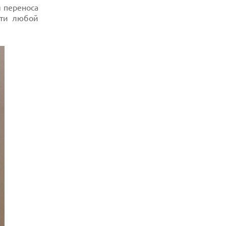
 переноса
ANDROID-ПРИЛОЖЕНИЯ МОГУТ ТАЙНО
ПРОДАВАТЬ МЕСТОПОЛОЖЕНИЕ
чти любой
РЕКЛАМОДАТЕЛЯМ
05.08.2026
OPPO ПРЕДСТАВИЛ СМАРТФОН A7 PRO
MAX С ОГРОМНОЙ БАТАРЕЕЙ И НОВЫМ
ПРОЦЕССОРОМ
05.08.2026
KIOXIA И SANDISK ПРЕДСТАВИЛИ
ФЛЕШ-ПАМЯТЬ 3D NAND С РЕКОРДНОЙ
ПЛОТНОСТЬЮ