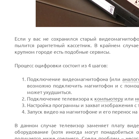
Если у вас не сохранился старый видеомагнитофо
пылится раритетный кассетник. В крайнем случае
крупном городе есть подобные сервисы.
Процесс оцифровки состоит из 4 шагов:
Подключение видеомагнитофона (или
аналог
возможно подключить магнитофон и с помо
может ухудшиться.
Подключение телевизора к
компьютеру
или
н
Настройка программы и захват изображения с 
Запуск видео на магнитофоне и его перенос на
В данном случае телевизор заменяет плату виде
оборудование (хотя иногда могут понадобиться 
получается ниже среднего. Среди проблем – несог