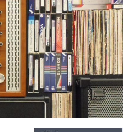
КАК БЕЗОПАСНО КУПИТЬ Б/У
СМАРТФОН
ОБЗОР ПЫЛЕСОСА DREAME Z40
AQUACYCLE PRO
ОБЗОР МОНИТОРА MSI PRO MAX 271PHW
E14
КАК БЕЗОПАСНО КУПИТЬ Б/У
СМАРТФОН
ОБЗОР ПЫЛЕСОСА DREAME Z40