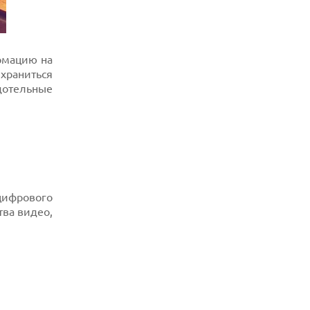
КИТАЙСКИХ ОПТИЧЕСКИХ
ТРАНСИВЕРОВ
05.08.2026
ANTHROPIC ЗАКЛЮЧАЕТ СОГЛАШЕНИЕ
ормацию на
НА $10 МЛРД С ОБЛАЧНЫМ СТАРТАПОМ
VOLTA
 храниться
дотельные
05.08.2026
ПРИБЫЛЬ SPACEX ОТ ИИ ПРЕВЫСИЛА
ДОХОДЫ ОТ КОСМИЧЕСКИХ ОПЕРАЦИЙ
05.08.2026
РЕКОРДНАЯ ВЫРУЧКА AMD ЗА СЧЕТ
ДАТА-ЦЕНТРОВ КОМПЕНСИРУЕТ СПАД
ИГРОВОГО СЕГМЕНТА
цифрового
05.08.2026
NOTHING ПРЕДСТАВИЛА НАУШНИКИ
тва видео,
CMF CLIP PRO С ПОДДЕРЖКОЙ LDAC И
ЗАЩИТОЙ ОТ ВЛАГИ
05.08.2026
WISPR FLOW ПРЕДСТАВИЛА
ИНСТРУМЕНТ ДЛЯ ЗАПИСИ ЗАМЕТОК С
СОВЕЩАНИЙ В СТИЛЕ GRANOLA
05.08.2026