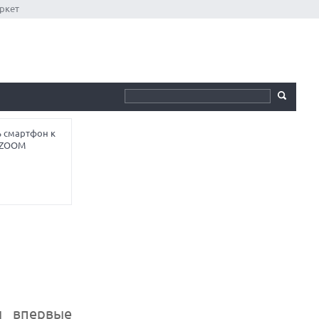
ркет
ь смартфон к
ы ZOOM
ы впервые