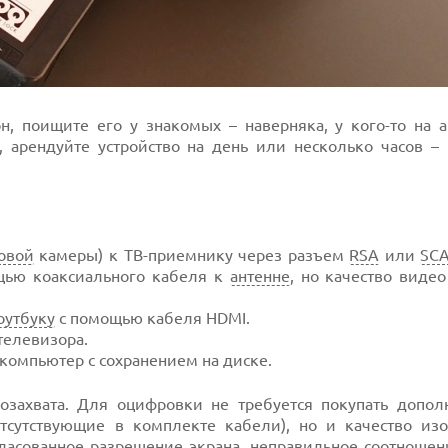
н, поищите его у знакомых – наверняка, у кого-то на а
, арендуйте устройство на день или несколько часов –
овой
камеры) к ТВ-приемнику через разъем
RSA
или
SC
щью коаксиального кабеля к
антенне
, но качество виде
оутбуку
с помощью кабеля HDMI.
телевизора.
 компьютер с сохранением на диске.
озахвата. Для оцифровки не требуется покупать допол
отсутствующие в комплекте кабели), но и качество из
ласованное разрешение экрана, неправильное соотношени