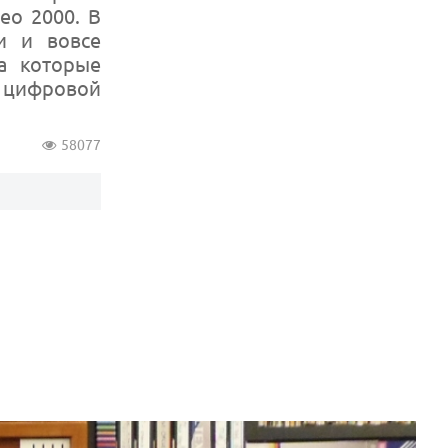
eo 2000. В
и и вовсе
а которые
в цифровой
58077