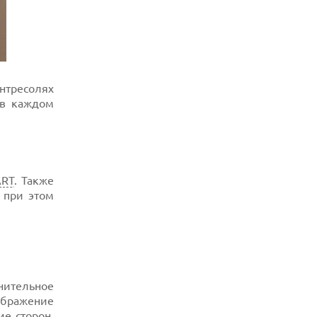
нтресолях
 в каждом
ART
. Также
о при этом
нительное
ображение
е сторон,