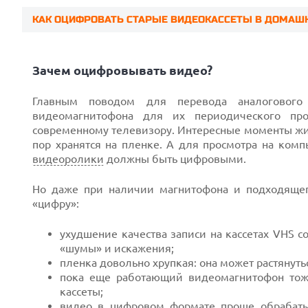
КАК ОЦИФРОВАТЬ СТАРЫЕ ВИДЕОКАССЕТЫ В ДОМАШ
Prev
Зачем оцифровывать видео?
Главным поводом для перевода аналоговог
видеомагнитофона для их периодического пр
современному телевизору. Интересные моменты жизн
пор хранятся на пленке. А для просмотра на ком
видеоролики
должны быть цифровыми.
Но даже при наличии магнитофона и подходящег
«цифру»:
ухудшение качества записи на кассетах VHS с
«шумы» и искажения;
пленка довольно хрупкая: она может растянут
пока еще работающий видеомагнитофон тож
Next
кассеты;
видео в цифровом формате проще обрабаты