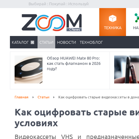
Выбирай : Покупай : Используй
ТЕХНИКА
НА
КАТАЛОГ
СТАТЬИ
НОВОСТИ
ТЕХНОБЛОГ
Обзор HUAWEI Mate 80 Pro:
как стать флагманом в 2026
году?
Главная
Статьи
Как оцифровать старые видеокассеты в дом
Как оцифровать старые в
условиях
Видеокассеты VHS и предназначенны