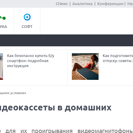
CNews
|
Аналитика
|
Конференции
|
Ма
УКА
СОФТ
Как безопасно купить б/у
Как подготовит
смартфон: подробная
отпуску: совет
инструкция
ашних условиях
идеокассеты в домашних
е для их проигрывания видеомагнитофон