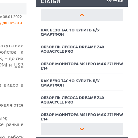
AQUACYCLE PRO
СТАТЬИ
все статьи
ОБЗОР МОНИТОРА MSI PRO MAX 271PHW
 08.01.2022
E14
для печати
КАК БЕЗОПАСНО КУПИТЬ Б/У
СМАРТФОН
сутствие
ОБЗОР ПЫЛЕСОСА DREAME Z40
ойства к
AQUACYCLE PRO
, – до сих
ОБЗОР МОНИТОРА MSI PRO MAX 271PHW
DMI и
USB
E14
КАК БЕЗОПАСНО КУПИТЬ Б/У
а видео в
СМАРТФОН
05.08.2026
ОБЗОР ПЫЛЕСОСА DREAME Z40
РЕКОРДНАЯ ВЫРУЧКА AMD ЗА СЧЕТ
AQUACYCLE PRO
ДАТА-ЦЕНТРОВ КОМПЕНСИРУЕТ СПАД
появляются
ИГРОВОГО СЕГМЕНТА
ОБЗОР МОНИТОРА MSI PRO MAX 271PHW
ым;
05.08.2026
E14
же раньше
NOTHING ПРЕДСТАВИЛА НАУШНИКИ
CMF CLIP PRO С ПОДДЕРЖКОЙ LDAC И
КАК БЕЗОПАСНО КУПИТЬ Б/У
ЗАЩИТОЙ ОТ ВЛАГИ
СМАРТФОН
ую работу