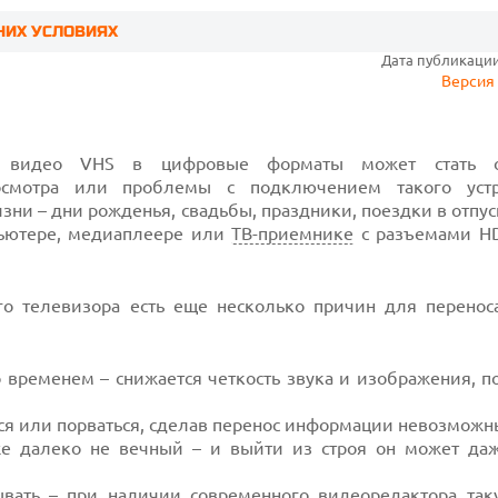
НИХ УСЛОВИЯХ
Дата публикации:
Версия 
о видео VHS в цифровые форматы может стать от
осмотра или проблемы с подключением такого устр
и – дни рожденья, свадьбы, праздники, поездки в отпуск
пьютере, медиаплеере или
ТВ-приемнике
с разъемами H
о телевизора есть еще несколько причин для перенос
о временем – снижается четкость звука и изображения, 
ься или порваться, сделав перенос информации невозможн
е далеко не вечный – и выйти из строя он может да
вать – при наличии современного
видеоредактора
так