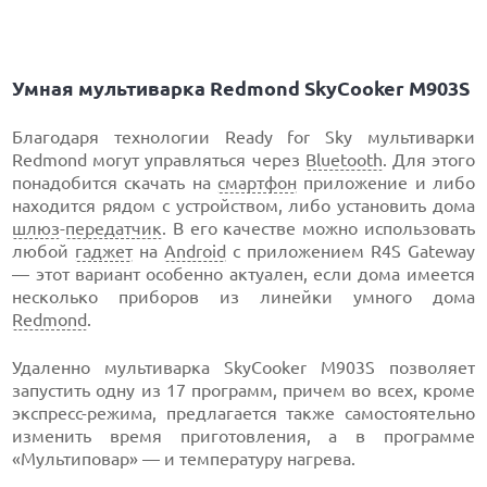
Умная мультиварка Redmond SkyCooker M903S
Благодаря технологии Ready for Sky мультиварки
Redmond могут управляться через
Bluetooth
. Для этого
понадобится скачать на
смартфон
приложение и либо
находится рядом с устройством, либо установить дома
шлюз
-
передатчик
. В его качестве можно использовать
любой
гаджет
на
Android
с приложением R4S Gateway
— этот вариант особенно актуален, если дома имеется
несколько приборов из линейки умного дома
Redmond
.
Удаленно мультиварка SkyCooker M903S позволяет
запустить одну из 17 программ, причем во всех, кроме
экспресс-режима, предлагается также самостоятельно
изменить время приготовления, а в программе
«Мультиповар» — и температуру нагрева.