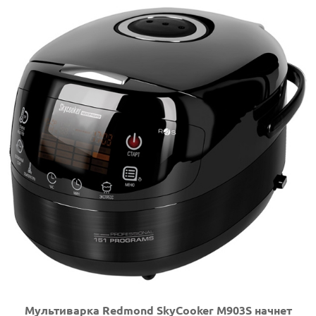
Мультиварка Redmond SkyCooker M903S начнет