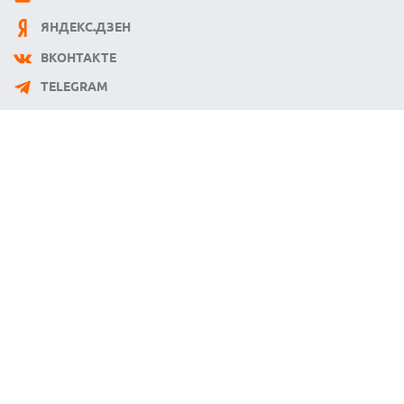
08.08.2026
ЯНДЕКС.ДЗЕН
АГЕНТЫ OPENAI И ANTHROPIC ИСПОЛЬЗОВАЛИ
ПОДДЕЛЬНЫЕ ЛИЧНОСТИ ДЛЯ КИБЕРАТАК В РЕАЛЬНОМ
ИНТЕРНЕТЕ
ВКОНТАКТЕ
08.08.2026
TELEGRAM
ANTHROPIC РАЗРАБАТЫВАЕТ СОБСТВЕННЫЕ ЧИПЫ ДЛЯ ИИ
08.08.2026
SUNO ВНЕДРЯЕТ ВОДЯНЫЕ ЗНАКИ ДЛЯ AI-ТРЕКОВ НА
ФОНЕ СУДЕБНЫХ РАЗБИРАТЕЛЬСТВ