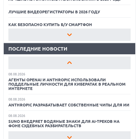
ЛУЧШИЕ ВИДЕОРЕГИСТРАТОРЫ В 2026 ГОДУ
07.08.2026
ХАКЕР ПРИЗНАЛ ВИНУ ВО ВЗЛОМЕ SNOWFLAKE И КРАЖЕ
ДАННЫХ МИЛЛИОНОВ ПОЛЬЗОВАТЕЛЕЙ
КАК БЕЗОПАСНО КУПИТЬ Б/У СМАРТФОН
07.08.2026
ЛУЧШИЕ АВТОНОМНЫЕ ГАЗОНОКОСИЛКИ В 2026 ГОДУ
ЭЛЕКТРИЧЕСКИЙ ПИКАП FORD FATHOM ВРЯД ЛИ
ПОВТОРИТ УСПЕХ ЛЕГЕНДАРНЫХ МОДЕЛЕЙ КОМПАНИИ
ПОСЛЕДНИЕ НОВОСТИ
ЛУЧШИЕ ВИДЕОРЕГИСТРАТОРЫ В 2026 ГОДУ
07.08.2026
OPENAI УБРАЛА ОГРАНИЧЕНИЯ НА ТЕКСТОВЫЕ ЧАТЫ ДЛЯ
КАК БЕЗОПАСНО КУПИТЬ Б/У СМАРТФОН
ВСЕХ ПОЛЬЗОВАТЕЛЕЙ CHATGPT
08.08.2026
ЛУЧШИЕ АВТОНОМНЫЕ ГАЗОНОКОСИЛКИ В 2026 ГОДУ
АГЕНТЫ OPENAI И ANTHROPIC ИСПОЛЬЗОВАЛИ
ПОДДЕЛЬНЫЕ ЛИЧНОСТИ ДЛЯ КИБЕРАТАК В РЕАЛЬНОМ
ЛУЧШИЕ ВИДЕОРЕГИСТРАТОРЫ В 2026 ГОДУ
ИНТЕРНЕТЕ
08.08.2026
КАК БЕЗОПАСНО КУПИТЬ Б/У СМАРТФОН
ANTHROPIC РАЗРАБАТЫВАЕТ СОБСТВЕННЫЕ ЧИПЫ ДЛЯ ИИ
08.08.2026
SUNO ВНЕДРЯЕТ ВОДЯНЫЕ ЗНАКИ ДЛЯ AI-ТРЕКОВ НА
ФОНЕ СУДЕБНЫХ РАЗБИРАТЕЛЬСТВ
08.08.2026