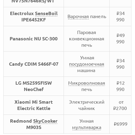
NV75N7646RS/WT
Electrolux
SenseBoil
34
i
Варочная
панель
IPE6452KF
990
Паровая
49
i
Panasonic NU SC-300
конвекционная
990
печь
Умная
34
i
Candy CDIM 5466F-07
посудомоечная
990
машина
LG MS2595FISW
Микроволновая
12
i
NeoChef
печь
990
Xiaomi Mi Smart
Электрический
от
Electric Kettle
чайник
2700
i
Redmond
SkyCooker
Умная
6999
i
M903S
мультиварка