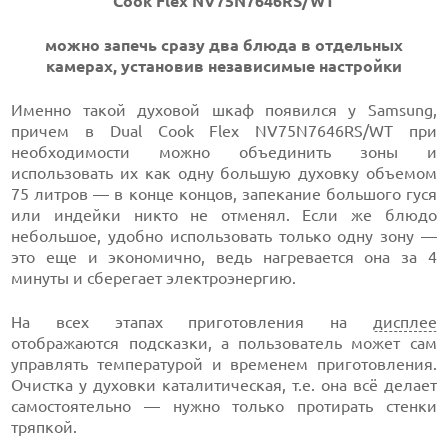
Cook Flex NV75N7646RS/WT
можно запечь сразу два блюда в отдельных
камерах, установив независимые настройки
Именно такой духовой шкаф появился у Samsung,
причем в Dual Cook Flex NV75N7646RS/WT при
необходимости можно объединить зоны и
использовать их как одну большую духовку объемом
75 литров — в конце концов, запекание большого гуся
или индейки никто не отменял. Если же блюдо
небольшое, удобно использовать только одну зону —
это еще и экономично, ведь нагревается она за 4
минуты и сберегает электроэнергию.
На всех этапах приготовления на
дисплее
отображаются подсказки, а пользователь может сам
управлять температурой и временем приготовления.
Очистка у духовки каталитическая, т.е. она всё делает
самостоятельно — нужно только протирать стенки
тряпкой.