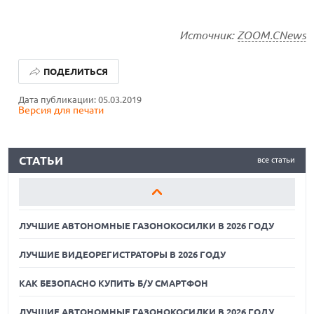
Источник:
ZOOM.CNews
ЛУЧШИЕ АВТОНОМНЫЕ ГАЗОНОКОСИЛКИ В 2026 ГОДУ
ПОДЕЛИТЬСЯ
ЛУЧШИЕ ВИДЕОРЕГИСТРАТОРЫ В 2026 ГОДУ
Дата публикации: 05.03.2019
Версия для печати
КАК БЕЗОПАСНО КУПИТЬ Б/У СМАРТФОН
ЛУЧШИЕ АВТОНОМНЫЕ ГАЗОНОКОСИЛКИ В 2026 ГОДУ
СТАТЬИ
все статьи
ЛУЧШИЕ ВИДЕОРЕГИСТРАТОРЫ В 2026 ГОДУ
КАК БЕЗОПАСНО КУПИТЬ Б/У СМАРТФОН
ЛУЧШИЕ АВТОНОМНЫЕ ГАЗОНОКОСИЛКИ В 2026 ГОДУ
ЛУЧШИЕ ВИДЕОРЕГИСТРАТОРЫ В 2026 ГОДУ
КАК БЕЗОПАСНО КУПИТЬ Б/У СМАРТФОН
ЛУЧШИЕ АВТОНОМНЫЕ ГАЗОНОКОСИЛКИ В 2026 ГОДУ