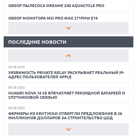
ОБЗОР ПЫЛЕСОСА DREAME Z40 AQUACYCLE PRO
06.08.2026
MOOVE ПРИВЛЕКЛА $250 МЛН ЧТОБЫ СТАТЬ КЛЮЧЕВЫМ
ОПЕРАТОРОМ ИНДУСТРИИ РОБОТАКСИ
ОБЗОР МОНИТОРА MSI PRO MAX 271PHW E14
06.08.2026
КАК БЕЗОПАСНО КУПИТЬ Б/У СМАРТФОН
HUAWEI ПРЕДСТАВИЛА ПЛАНШЕТ MATEPAD PRO 2026
ТОЛЩИНОЙ 4,7 ММ И 12" OLED МАТРИЦЕЙ
ПОСЛЕДНИЕ НОВОСТИ
ОБЗОР ПЫЛЕСОСА DREAME Z40 AQUACYCLE PRO
06.08.2026
TROUVER ПРЕДСТАВИЛ НОВЫЕ ТЕХНОЛОГИИ ВЛАЖНОЙ
ОБЗОР МОНИТОРА MSI PRO MAX 271PHW E14
УБОРКИ И ЛИНЕЙКУ ТЕХНИКИ 2026 ГОДА
06.08.2026
КАК БЕЗОПАСНО КУПИТЬ Б/У СМАРТФОН
УЯЗВИМОСТЬ PRIVATE RELAY РАСКРЫВАЕТ РЕАЛЬНЫЙ IP-
АДРЕС ПОЛЬЗОВАТЕЛЕЙ APPLE
ОБЗОР ПЫЛЕСОСА DREAME Z40 AQUACYCLE PRO
06.08.2026
HUAWEI NOVA 16 SE ВПЕЧАТЛЯЕТ РЕКОРДНОЙ БАТАРЕЕЙ И
ОБЗОР МОНИТОРА MSI PRO MAX 271PHW E14
СПУТНИКОВОЙ СВЯЗЬЮ
06.08.2026
ФЕРМЕРЫ ИЗ КЕНТУККИ ОТВЕРГЛИ ПРЕДЛОЖЕНИЕ В 26
МИЛЛИОНОВ ДОЛЛАРОВ ЗА СТРОИТЕЛЬСТВО ЦОД
06.08.2026
АНОНСИРОВАНА ДОСТУПНАЯ РЕТРО-КОНСОЛЬ AYANEO