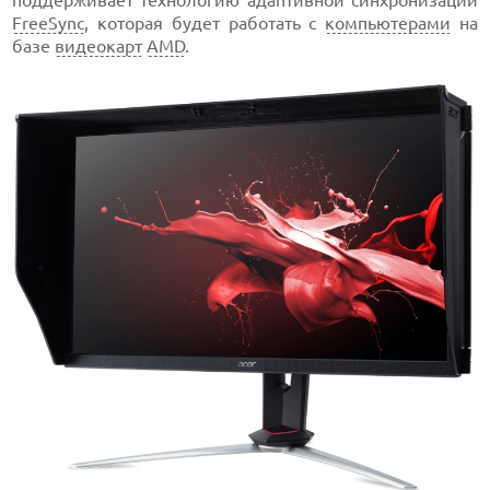
поддерживает технологию адаптивной синхронизации
FreeSync
, которая будет работать с
компьютерами
на
базе
видеокарт
AMD
.