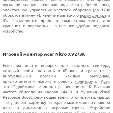
пусковой кнопки, точечная подсветка рабочей зоны,
электронное управление частотой оборотов (до 1700
оборотов в минуту), наличие запасного
аккумулятора
и
ЗУ. Поставляется дрель в
компактном
кейсе для
хранения и переноски – в нем же удобно подарить
устройство.
Игровой монитор Acer Nitro XV273K
Если вы ищите подарок для заядлого
геймера
,
который любит погонять в «Танки» и сражается с
виртуальными врагами каждые выходные,
присмотритесь к новому игровому
монитору
от
Acer
:
это 27-дюймовая модель с разрешением
4К
. Высокая
частота обновления кадров 144 Гц и функция Visual
Response Boost, снижающая время отклика матрицы до
1 мс, делают картинку на экране максимально плавной
даже в динамичных игровых сценах. Устройство