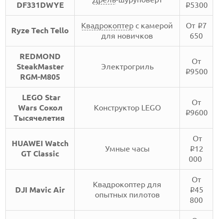
DF331DWYE
5300
i
Квадрокоптер
с камерой
От
7
i
Ryze Tech Tello
для новичков
650
REDMOND
От
SteakMaster
Электрогриль
9500
i
RGM-M805
LEGO Star
От
Wars Сокол
Конструктор LEGO
9600
i
Тысячелетия
От
HUAWEI Watch
Умные часы
12
i
GT Classic
000
От
Квадрокоптер для
DJI Mavic Air
45
i
опытных пилотов
800