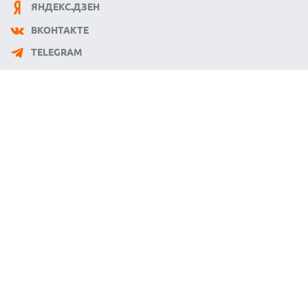
ЯНДЕКС.ДЗЕН
УЯЗВИМОСТЬ PRIVATE RELAY РАСКРЫВАЕТ РЕАЛЬНЫЙ IP-
АДРЕС ПОЛЬЗОВАТЕЛЕЙ APPLE
ВКОНТАКТЕ
06.08.2026
TELEGRAM
HUAWEI NOVA 16 SE ВПЕЧАТЛЯЕТ РЕКОРДНОЙ БАТАРЕЕЙ И
СПУТНИКОВОЙ СВЯЗЬЮ
06.08.2026
ФЕРМЕРЫ ИЗ КЕНТУККИ ОТВЕРГЛИ ПРЕДЛОЖЕНИЕ В 26
МИЛЛИОНОВ ДОЛЛАРОВ ЗА СТРОИТЕЛЬСТВО ЦОД