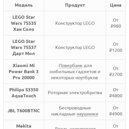
Модель
Продукт
Цена
LEGO Star
От
Wars 75535
Конструктор LEGO
980
i
Хан Соло
LEGO Star
От
Wars 75537
Конструктор LEGO
1200
i
Дарт Мол
Xiaomi Mi
Повербанк
для
От
Power Bank 3
мобильных гаджетов и
2700
i
Pro 20000
некоторых ноутбуков
Philips S3350
От
Роторная электробритва
AquaTouch
4800
i
Беспроводные
От
JBL T600BTNC
накладные
наушники
4900
i
Makita
От
Дрель
-шуруповерт