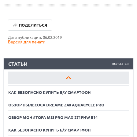
КАК БЕЗОПАСНО КУПИТЬ Б/У СМАРТФОН
ПОДЕЛИТЬСЯ
ОБЗОР ПЫЛЕСОСА DREAME Z40 AQUACYCLE PRO
Дата публикации: 06.02.2019
Версия для печати
ОБЗОР МОНИТОРА MSI PRO MAX 271PHW E14
КАК БЕЗОПАСНО КУПИТЬ Б/У СМАРТФОН
СТАТЬИ
все статьи
ОБЗОР ПЫЛЕСОСА DREAME Z40 AQUACYCLE PRO
ОБЗОР МОНИТОРА MSI PRO MAX 271PHW E14
КАК БЕЗОПАСНО КУПИТЬ Б/У СМАРТФОН
ОБЗОР ПЫЛЕСОСА DREAME Z40 AQUACYCLE PRO
ОБЗОР МОНИТОРА MSI PRO MAX 271PHW E14
КАК БЕЗОПАСНО КУПИТЬ Б/У СМАРТФОН