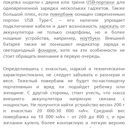
покупка модели с двумя или тремя
USB-портами
для
одновременной зарядки нескольких гаджетов. Также
большой плюс, если
повербанк
оснащен современным
портом USB Type-C – его наличие упрощает
подключение кабеля и дает возможность
заряжать
от
аккумулятора не только смартфоны, но и более
мощные устройства, например,
ноутбуки
. Внешней
батарее также не помешают индикатор заряда и
светодиодный
фонарик
, хотя на эти особенности не
стоит обращать внимание в первую очередь.
Определившись с емкостью, маркой и техническими
характеристиками, не следует забывать о размерах и
весе. Тяжелый повербанк не будет по-настоящему
портативным и вряд ли подойдет ребенку или
женщине. С другой стороны, стоит учесть, что масса
внешнего аккумулятора напрямую связана с
мощностью. Не получится найти устройство весом 200 г
и емкостью 20 000-30 000 мАч. Средний вес
повербанка на 10 000 мАч – от 260 до 400 г, и при
желании купить более компактную и легкую версию