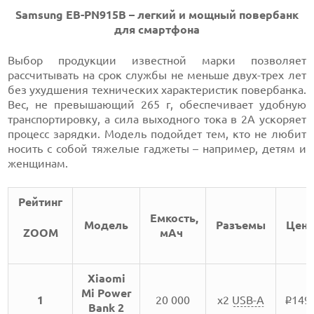
Samsung EB-PN915B – легкий и мощный повербанк
для смартфона
Выбор продукции известной марки позволяет
рассчитывать на срок службы не меньше двух-трех лет
без ухудшения технических характеристик повербанка.
Вес, не превышающий 265 г, обеспечивает удобную
транспортировку, а сила выходного тока в 2А ускоряет
процесс зарядки. Модель подойдет тем, кто не любит
носить с собой тяжелые гаджеты – например, детям и
женщинам.
Рейтинг
Емкость,
Модель
Разъемы
Цен
ZOOM
мАч
Xiaomi
Mi Power
1
20 000
x2
USB-A
149
i
Bank 2