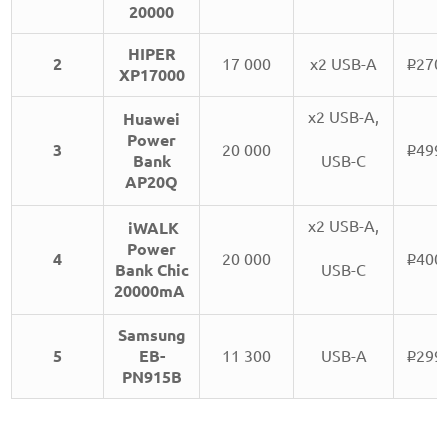
20000
HIPER
2
17 000
x2 USB-A
270
i
XP17000
x2 USB-A,
Huawei
Power
3
20 000
499
i
Bank
USB-C
AP20Q
x2 USB-A,
iWALK
Power
4
20 000
400
i
Bank Chic
USB-C
20000mA
Samsung
5
EB-
11 300
USB-A
299
i
PN915B