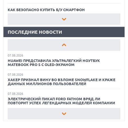
XENIUM ВЫПУСТИЛА КНОПОЧНЫЕ СМАРТФОНЫ С
ПОДДЕРЖКОЙ СЕТЕЙ 4G И ТЕХНОЛОГИЕЙ VOLTE
КАК БЕЗОПАСНО КУПИТЬ Б/У СМАРТФОН
07.08.2026
ЛУЧШИЕ АВТОНОМНЫЕ ГАЗОНОКОСИЛКИ В 2026 ГОДУ
ПРЕДСТАВЛЕНЫ НАУШНИКИ JBL С СЕНСОРНЫМ ЭКРАНОМ
НА КЕЙСЕ ДЛЯ УПРАВЛЕНИЯ МУЗЫКОЙ
ПОСЛЕДНИЕ НОВОСТИ
ЛУЧШИЕ ВИДЕОРЕГИСТРАТОРЫ В 2026 ГОДУ
07.08.2026
GOOGLE ПЕРЕИМЕНОВЫВАЕТ ФУНКЦИЮ ПОДСВЕТКИ
КАК БЕЗОПАСНО КУПИТЬ Б/У СМАРТФОН
КАМЕРЫ В СМАРТФОНАХ PIXEL 11 PRO
07.08.2026
ЛУЧШИЕ АВТОНОМНЫЕ ГАЗОНОКОСИЛКИ В 2026 ГОДУ
HUAWEI ПРЕДСТАВИЛА УЛЬТРАЛЕГКИЙ НОУТБУК
MATEBOOK PRO S С OLED-ЭКРАНОМ
ЛУЧШИЕ ВИДЕОРЕГИСТРАТОРЫ В 2026 ГОДУ
07.08.2026
ХАКЕР ПРИЗНАЛ ВИНУ ВО ВЗЛОМЕ SNOWFLAKE И КРАЖЕ
КАК БЕЗОПАСНО КУПИТЬ Б/У СМАРТФОН
ДАННЫХ МИЛЛИОНОВ ПОЛЬЗОВАТЕЛЕЙ
07.08.2026
ЭЛЕКТРИЧЕСКИЙ ПИКАП FORD FATHOM ВРЯД ЛИ
ПОВТОРИТ УСПЕХ ЛЕГЕНДАРНЫХ МОДЕЛЕЙ КОМПАНИИ
07.08.2026
OPENAI УБРАЛА ОГРАНИЧЕНИЯ НА ТЕКСТОВЫЕ ЧАТЫ ДЛЯ
ВСЕХ ПОЛЬЗОВАТЕЛЕЙ CHATGPT