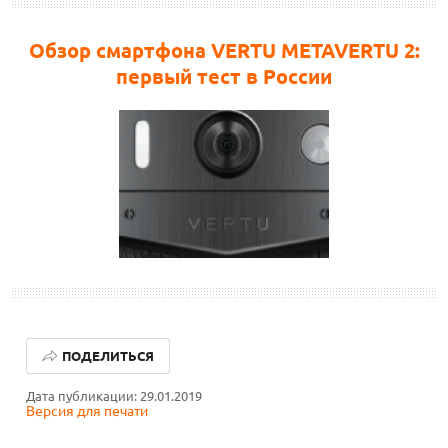
Обзор смартфона VERTU METAVERTU 2:
первый тест в России
ЛУЧШИЕ АВТОНОМНЫЕ ГАЗОНОКОСИЛКИ В 2026 ГОДУ
ПОДЕЛИТЬСЯ
ЛУЧШИЕ ВИДЕОРЕГИСТРАТОРЫ В 2026 ГОДУ
Дата публикации: 29.01.2019
Версия для печати
КАК БЕЗОПАСНО КУПИТЬ Б/У СМАРТФОН