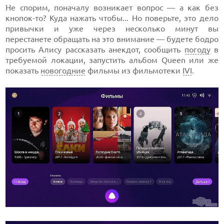
Не спорим, поначалу возникает вопрос — а как без
кнопок-то? Куда нажать чтобы... Но поверьте, это дело
привычки и уже через несколько минут вы
перестанете обращать на это внимание — будете бодро
просить Алису рассказать анекдот, сообщить
погоду
в
требуемой локации, запустить альбом Queen или же
показать
новогодние
фильмы из фильмотеки
IVI
.