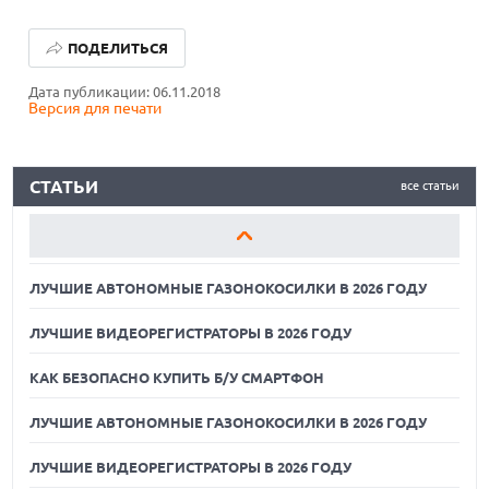
ЛУЧШИЕ АВТОНОМНЫЕ ГАЗОНОКОСИЛКИ В 2026 ГОДУ
ПОДЕЛИТЬСЯ
ЛУЧШИЕ ВИДЕОРЕГИСТРАТОРЫ В 2026 ГОДУ
Дата публикации: 06.11.2018
Версия для печати
КАК БЕЗОПАСНО КУПИТЬ Б/У СМАРТФОН
ЛУЧШИЕ АВТОНОМНЫЕ ГАЗОНОКОСИЛКИ В 2026 ГОДУ
СТАТЬИ
все статьи
ЛУЧШИЕ ВИДЕОРЕГИСТРАТОРЫ В 2026 ГОДУ
КАК БЕЗОПАСНО КУПИТЬ Б/У СМАРТФОН
ЛУЧШИЕ АВТОНОМНЫЕ ГАЗОНОКОСИЛКИ В 2026 ГОДУ
ЛУЧШИЕ ВИДЕОРЕГИСТРАТОРЫ В 2026 ГОДУ
КАК БЕЗОПАСНО КУПИТЬ Б/У СМАРТФОН
ЛУЧШИЕ АВТОНОМНЫЕ ГАЗОНОКОСИЛКИ В 2026 ГОДУ
ЛУЧШИЕ ВИДЕОРЕГИСТРАТОРЫ В 2026 ГОДУ
07.08.2026
ХАКЕР ПРИЗНАЛ ВИНУ ВО ВЗЛОМЕ SNOWFLAKE И КРАЖЕ