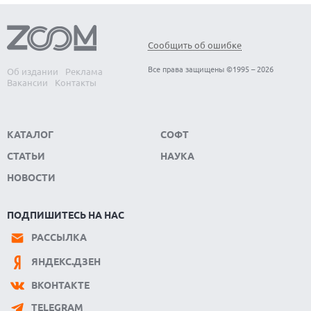
ИНТЕРНЕТЕ
08.08.2026
ANTHROPIC РАЗРАБАТЫВАЕТ СОБСТВЕННЫЕ ЧИПЫ ДЛЯ ИИ
Сообщить об ошибке
08.08.2026
Все права защищены ©1995 – 2026
Об издании
Реклама
SUNO ВНЕДРЯЕТ ВОДЯНЫЕ ЗНАКИ ДЛЯ AI-ТРЕКОВ НА
Вакансии
Контакты
ФОНЕ СУДЕБНЫХ РАЗБИРАТЕЛЬСТВ
КАТАЛОГ
СОФТ
СТАТЬИ
НАУКА
НОВОСТИ
ПОДПИШИТЕСЬ НА НАС
РАССЫЛКА
ЯНДЕКС.ДЗЕН
ВКОНТАКТЕ
TELEGRAM