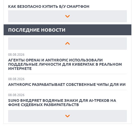
ДАННЫХ МИЛЛИОНОВ ПОЛЬЗОВАТЕЛЕЙ
КАК БЕЗОПАСНО КУПИТЬ Б/У СМАРТФОН
07.08.2026
ЛУЧШИЕ АВТОНОМНЫЕ ГАЗОНОКОСИЛКИ В 2026 ГОДУ
ЭЛЕКТРИЧЕСКИЙ ПИКАП FORD FATHOM ВРЯД ЛИ
ПОВТОРИТ УСПЕХ ЛЕГЕНДАРНЫХ МОДЕЛЕЙ КОМПАНИИ
ПОСЛЕДНИЕ НОВОСТИ
ЛУЧШИЕ ВИДЕОРЕГИСТРАТОРЫ В 2026 ГОДУ
07.08.2026
OPENAI УБРАЛА ОГРАНИЧЕНИЯ НА ТЕКСТОВЫЕ ЧАТЫ ДЛЯ
КАК БЕЗОПАСНО КУПИТЬ Б/У СМАРТФОН
ВСЕХ ПОЛЬЗОВАТЕЛЕЙ CHATGPT
08.08.2026
ЛУЧШИЕ АВТОНОМНЫЕ ГАЗОНОКОСИЛКИ В 2026 ГОДУ
АГЕНТЫ OPENAI И ANTHROPIC ИСПОЛЬЗОВАЛИ
ПОДДЕЛЬНЫЕ ЛИЧНОСТИ ДЛЯ КИБЕРАТАК В РЕАЛЬНОМ
ЛУЧШИЕ ВИДЕОРЕГИСТРАТОРЫ В 2026 ГОДУ
ИНТЕРНЕТЕ
08.08.2026
КАК БЕЗОПАСНО КУПИТЬ Б/У СМАРТФОН
ANTHROPIC РАЗРАБАТЫВАЕТ СОБСТВЕННЫЕ ЧИПЫ ДЛЯ ИИ
08.08.2026
SUNO ВНЕДРЯЕТ ВОДЯНЫЕ ЗНАКИ ДЛЯ AI-ТРЕКОВ НА
ФОНЕ СУДЕБНЫХ РАЗБИРАТЕЛЬСТВ
08.08.2026
XIAOMI ПРЕДСТАВИЛА БЮДЖЕТНЫЙ REDMI 17 5G С
ГИГАНТСКОЙ БАТАРЕЕЙ